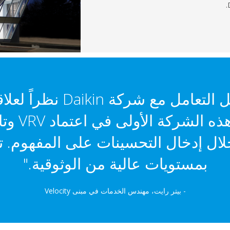
"أنا شخصياً أفضل التعامل م
معها. لقد ك
ال إدخال التحسينات على المفهوم. تت
بمستويات عالية من الوثوقية."
- بيتر رايت، مهندس الخدمات في مبنى Velocity