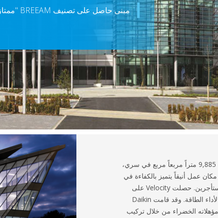
مبنى حاصل على تصنيف BREEAM "ممتاز" في سري، المملكة المتحدة
تطوير مبنى مكاتب أنيقة تبلغ مساحتها 9,885 متراً مربعاً مربع في سري،
لمملكة المتحدة. يعتبر مبنى Velocity مكان عمل أنيقاً يتميز بالكفاءة في
استخدام الطاقة وجذاباً للمالكين والمستأجرين. حصلت Velocity على
تصنيف BREEAM "ممتاز" وتصنيف B لأداء الطاقة. وقد قامت Daikin
Vel على تحسين مؤهلاته الخضراء من خلال تركيب