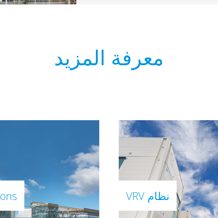
معرفة المزيد
نظام VRV
ions