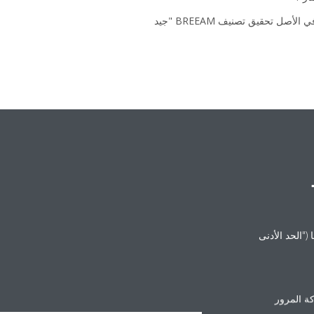
تم رفع المؤهلات الخضراء لمبنى Velocity إلى "ممتاز"، وكان يعتزم في الأصل تحقيق تصنيف BREEAM "جيد
("الحد الأدنى
تؤدي جميع الإجراءات المتخذة في مشروع Velocity إلى مبنى منخفض استهلاك الطاقة للغاية، مع 9 يورو/ متر مربع فقط
 في المملكة المتحدة (CIBSE) أو أقل من 1/3. فيما يلي مقارنة لاستهلاك الطاقة
ة المرور