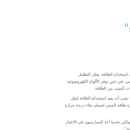
"
كفاءة في استخدام الطاقة. يقلل التظليل
 في حين توفر الألواح الكهروضوئية
ت المبنى من الطاقة.
ة، مما يعني أنه يعيد استخدام الطاقة لنقل
ارة طاقة المبنى لضمان بقاء درجة حرارة
Veloci على تصنيف BREEAM "جيد جداً"، ولكن عندما أخذ الممارسون في الاعتبار