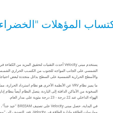
تساب المؤهلات "الخضراء
يستخدم مبنى Velocity أحدث التقنيات لتحقيق المزيد من ال
الشمسي على الجانب المواجه للجنوب من الكسـب الحراري الشمـسي،
والأسطح الحرارية الشمسية على السطح بدائل متجددة لبعض احتياجا
ما يميز نظام VRV عن الأنظمة الأخرى هو نظام استرداد الحرار
السخونة من الأماكن الدافئة إلى الباردة. يتصل النظام أيضاً بنظام إد
الهواء الداخلي عند 22 درجة - 23 درجة مئوية على مدار العام.
في البداية، حصل مبنى ty
ممارسات الطاقة وإدارة الطاقة في Velocity، قفز التصنيف إلى "ممتاز".