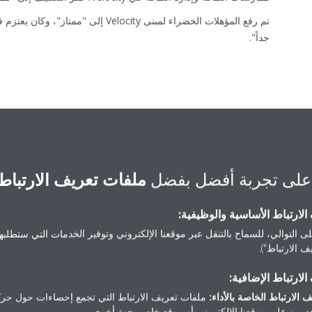
جداً".
استهلاك طاقة منخفض
على تجربة أفضل بفضل
ملفات تعريف الارتباط
لارتباط الأساسية والوظيفية:
ى التوالي، للسماح بالتنقل عبر موقعنا الإلكتروني وتوفير الخدمات التي ستطلبها 
 الارتباط").
مقابل 29 يورو/متر مربع لمكتب نموذجي
في Velocity مع مكتب نموذجي في المملكة المتحدة.
لارتباط الإضافية:
 الارتباط الخاصة بالأداء:
ملفات تعريف الارتباط التي تجمع إحصاءات حول حرك
مين على موقعنا الإلكتروني أو موقع خاص بجهة أخرى