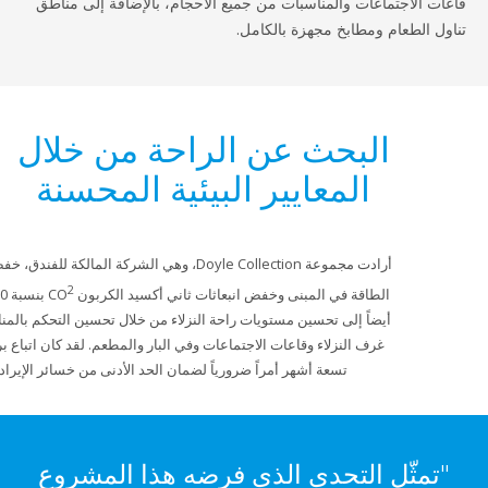
جتماعات والمناسبات من جميع الأحجام، بالإضافة إلى مناطق
عام ومطابخ مجهزة بالكامل.
البحث عن الراحة من خلال
المعايير البيئية المحسنة
أرادت مجموعة Doyle Collection، وهي الشركة المالكة للفندق، خفض استخدام
2
الطاقة في المبنى وخفض انبعاثات ثاني أكسيد الكربون CO
بنسبة 30%. وسعت
أيضاً إلى تحسين مستويات راحة النزلاء من خلال تحسين التحكم بالمناخ في جميع
غرف النزلاء وقاعات الاجتماعات وفي البار والمطعم. لقد كان اتباع برنامج مدته
تسعة أشهر أمراً ضرورياً لضمان الحد الأدنى من خسائر الإيرادات.
ّل التحدي الذي فرضه هذا المشروع