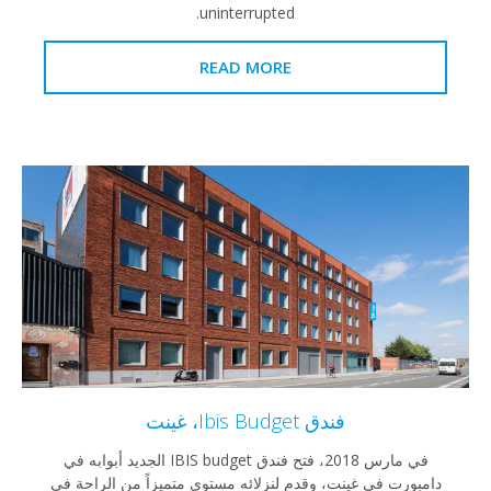
uninterrupted.
READ MORE
فندق Ibis Budget، غينت
في مارس 2018، فتح فندق IBIS budget الجديد أبوابه في
رت في غينت، وقدم لنزلائه مستوى متميزاً من الراحة في