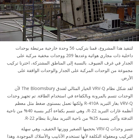
لتنفيذ هذا المشروع، قمنا بتركيب 56 وحدة خارجية مرتبطة بوحدات
داخلية ذات مجاري هوائية وعددها 209 ووحدات مخفية مركبة على
 غرف الضيوف. بالنسبة إلى المناطق المشتركة، اخترنا تركيب
 الوحدات المركبة على الجدار والوحدات الواقفة على
لقد شكل نظام VRV-Q الخيار المثالي لفندق The Bloomsbury لأن
تسم بالمرونة وبالكفاءة في استخدام الطاقة. تم تجهيز وحدات
VRV-Q بغاز التبريد R-410A ولكنها تعمل بمستوى ضغط مثل معظم
أنظمة غازات التبريد R-22، وهي تتسم بكفاءة أكبر بنسبة 40% من ناحية
حية التبريد مقارنةً بنظام R-22.
تتميز وحدات VRV-Q بحجمها الصغير ووزنها الخفيف، وهي سهلة
عقولة التكلفة لأنها تستخدم الأنابيب والأسلاك الموجودة. وهذا