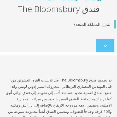
دق The Bloomsbury
مملكة المتحدة
co
تم تصميم فندق The Bloomsbury في ثلاثينيات القرن العشرين من
دس المعماري البريطاني المعروف السير إدوين لوتينز. وقد
ق لعملية تجديد حساسة أدت إلى تحويله إلى فندق تراثي أنيق
ليوم. يحتفظ الفندق المميز بالعديد من ميزاته المعمارية
يتضمن ردهة مزدوجة الارتفاع بالإضافة إلى بار أنيق ومكتبة
 غرفة وجناحاً للضيوف. ويتضمن الفندق أيضاً مجموعة متنوعة من