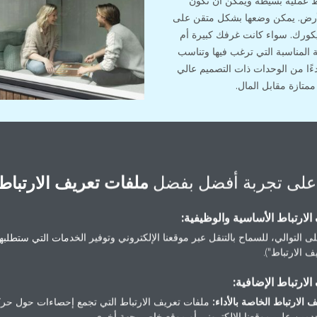
ئط عملية بسيطة ويمكن أن تكون
الأرض. يمكن وضعها بشكل متقن على
كورك. سواء كانت غرفك كبيرة أم
ة المناسبة التي ترغب فيها وتناسب
دءًا من الوحدات ذات التصميم عالي
ممتازة مقابل المال.
على تجربة أفضل بفضل
ملفات تعريف الارتباط
التكنولوجيا
لارتباط الأساسية والوظيفية:
اكتشف مستقبل راحة الهواء
ى التوالي، للسماح بالتنقل عبر موقعنا الإلكتروني وتوفير الخدمات التي ستطلبها 
 الارتباط").
لارتباط الإضافية:
 الارتباط الخاصة بالأداء:
ملفات تعريف الارتباط التي تجمع إحصاءات حول حرك
مين على موقعنا الإلكتروني أو موقع خاص بجهة أخرى