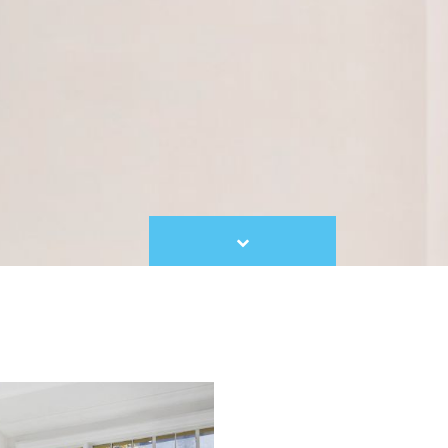
Scroll
to
content