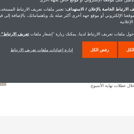
 الارتباط الخاصة بالإعلان / الاستهداف:
تعتبر ملفات تعريف الارتباط المستخدم
موقعنا الإلكتروني أو موقع جهة أخرى أكثر صلة بك وباهتماماتك، بالإضافة إلى ق
لإعلانية
حول ملفات تعريف الارتباط لدينا، يمكنك زيارة "إشعار ملفات
تعريف الارتباط" ا
زار مديرو Froid Cuisine 24، غير الملمين بتقنية الانتقال الحرج Tewis، تركيبات مشابهة وزاروا أيضاً مصنع
لكل
رفض الكل
إدارة إعدادات ملفات تعريف الارتباط
لنقاط الحساسة بما فيها تركيب نظام الأنابيب لتقنية الانتقال الحرج
 إلى توفير تطمين إضافي، نظراً للتغييرات الضرورية البسيطة نسبياً مقارنةً بحل
علاوةً على ذلك، أبدت شركة Froid Cuisine 24 التزامها بدعم الخدمة، من خلال الحصول على مواصفات
لال عطلات نهاية الأسبوع.