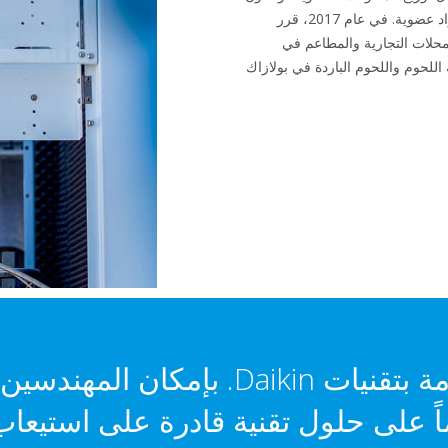
من شبكة تضم أكثر من 500 متجر مواد عضوية. في عام 2017، قرر
مع عدد من المحلات التجارية والمطاعم في
اللحوم واللحوم الباردة في بولازاك
"لدينا دائماً ثقة تامة بتقنيات Daikin. 
ماً على حلول تقنية قادرة على استيعاب 