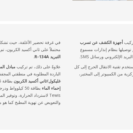
ركيب
أجهزة الكشف عن تسرب
في غرفة تحضير الأغلفة، حيث تشكل 
توصيلها بنظام إنذارات مسموع
محتملاً على ثاني أكسيد الكربون، ت
يد الإلكتروني ورسائل SMS.
التبريد R-134A
.
تخدم تقنية الانتقال الحرج إلى كل
علاوةً على ذلك، تم تركيب
مبادل الم
ية من الكمبيوتر إلى المختبر،
الباردة المطلوبة في منطقتي المجفف
غليكول/ثاني أكسيد الكربون
بطاقة 25 كيلوواط. تم إيضاً دمج
إحماء الماء
Tewis لاسترداد الحرارة، وتوفير 
والتعويض عن تهوية المطبخ كما هو 