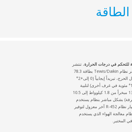
الطاقة
 للتحكم في درجات الحرارة
، تنتشر
عبر إحدى عشرة منطقة مختلفة. يوفر نظام Tewis/Daikin بطاقة 78.3
كيلوواط، والذي يستخدم تقنية الانتقال الحرج، تبريداً إيجابياً (0 إلى+2°
مئوية في بعض الغرف و+8 إلى +10° مئوية في غرف أخرى) لتلبية
مجموعة من الاحتياجات. تم توصيل 13 مبخراً من 1.8 كيلوواط إلى 10.5
رفة) بشكل مباشر بنظام يستخدم
تقنية الانتقال الحرج، في حين تم اختيار نظام R-452 آخر معزول لتوفير
ظام معالجة الهواء الذي يستخدم
ي المختبر.