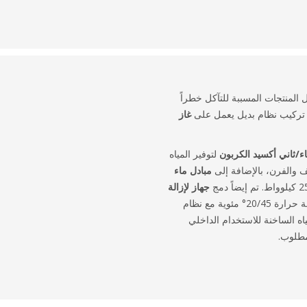
المنتجات المسببة للتآكل خطراً
م تركيب نظام بديل يعمل على
غاز
اء/ثاني أكسيد الكربون
لتوفير المياه
 والفرن، بالإضافة إلى
مبادل ماء
جهاز لإزالة
بطاقة 50 كيلوواط ودرجة حرارة 20/45° مئوية مع نظام
المياه الساخنة للاستخدام الداخلي
مطلوب.