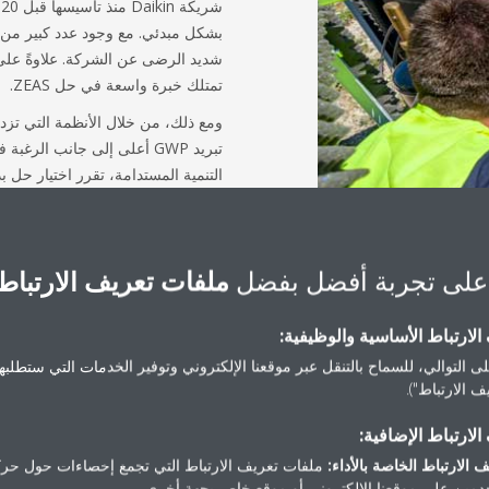
تمتلك خبرة واسعة في حل ZEAS.
ومع ذلك، من خلال الأنظمة التي تزد
التنمية المستدامة، تقرر اختيار حل 
(CO2) الذي ليس لديه أي تأثير عل
على الرغم من التكلفة الإضافية للمعد
على تجربة أفضل بفضل
ملفات تعريف الارتباط
لارتباط الأساسية والوظيفية:
ى التوالي، للسماح بالتنقل عبر موقعنا الإلكتروني وتوفير الخدمات التي ستطلبها 
 الارتباط").
سيطة مقارنةً بالتركيبات ا
لارتباط الإضافية:
 الارتباط الخاصة بالأداء:
ملفات تعريف الارتباط التي تجمع إحصاءات حول حرك
مين على موقعنا الإلكتروني أو موقع خاص بجهة أخرى