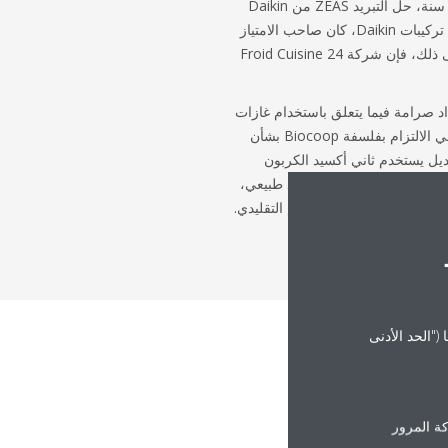
شريكة Daikin منذ تأسيسها قبل 20 سنة، حل التبريد ZEAS من Daikin
بشكل مبدئي. مع وجود عدد كبير من تركيبات Daikin، كان صاحب الامتياز
شديد الرضى عن الشركة. علاوةً على ذلك، فإن شركة Froid Cuisine 24
اد صرامة فيما يتعلق باستخدام غازات
تبريد GWP أعلى إلى جانب الرغبة في الالتزام بفلسفة Biocoop بشأن
بديل يستخدم ثاني أكسيد الكربون
ى الاحتباس الحراري كغاز تبريد طبيعي،
ات وتركيبها مقارنة بالنظام التقليدي.
("الحد الأدنى
لتقليدية
ة المرور