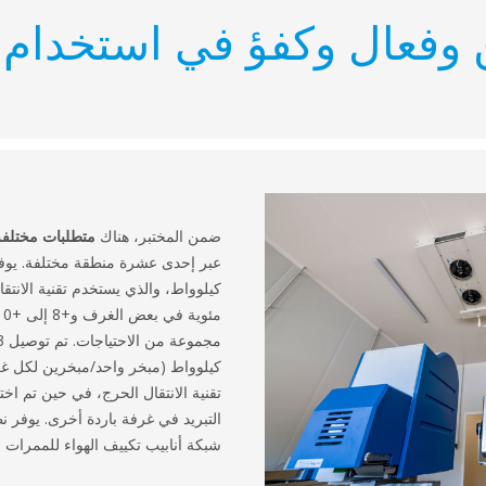
وفعال وكفؤ في استخدام 
ضمن المختبر، هناك
متطلبات مختلفة
كيلوواط (مبخر واحد/مبخرين لكل غ
التبريد في غرفة باردة أخرى. يوفر ن
شبكة أنابيب تكييف الهواء للممرات ف