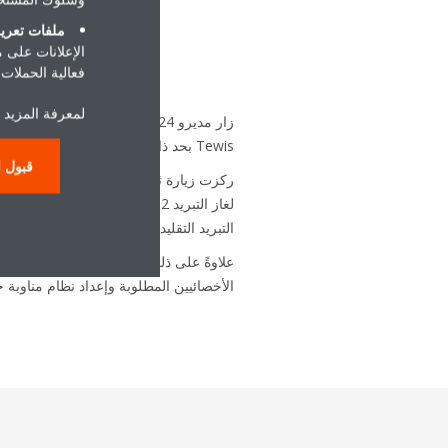
ملفات تعريف
الإعلانات على 
فعالية الحملات ا
لمعرفة المزيد 
Tewis بحد ذاته، مما منحهم الثقة في اختيار نظام Tewis.
قبول ا
ركزت زيارة ثانية قبل عملية التركيب على ا
لغاز التبريد CO2 وقد أدى ذلك
التبريد التقليدي.
الأخصائيين المطلوبة وإعداد نظام مناوبة خ