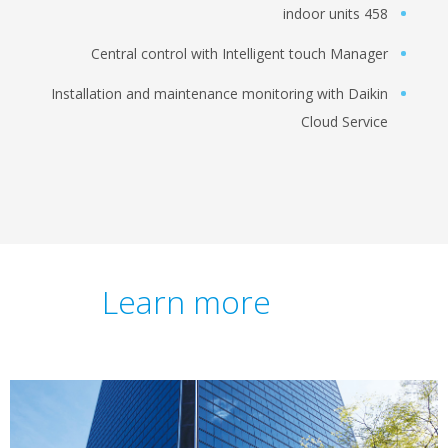
458 in
Central control with Intelligent touch Mana
Installation and maintenance monitoring with Dai
Cloud Serv
Learn more