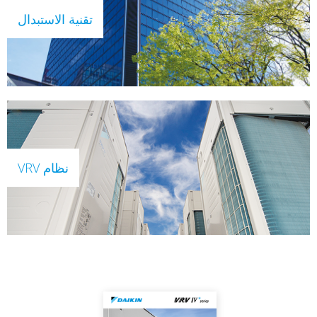
تقنية الاستبدال
نظام VRV