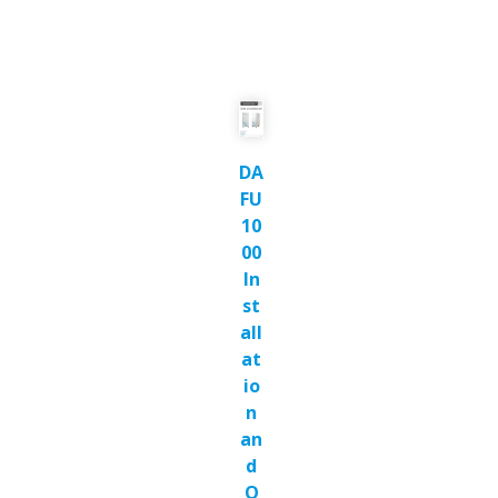
DA
FU
10
00
In
st
all
at
io
n
an
d
O