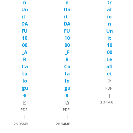
n
n
tr
Un
Un
at
it_
it_
io
DA
DA
n
FU
FU
Un
10
10
it
00
00
10
_A
_F
00
R
R
Le
Ca
Ca
afl
ta
ta
et
lo
lo
gu
gu
PDF
e
e
|
3.24MB
PDF
PDF
|
|
26.95MB
26.94MB