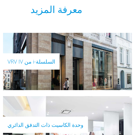
معرفة المزيد
السلسلة-i من VRV IV
وحدة الكاسيت ذات التدفق الدائري