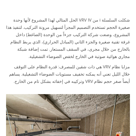
شكلت السلسلة i من VRV IV الحل المثالي لهذا المشروع لأنها وحدة
رة الحجم تستخدم التصميم المجزأ لتسهيل مرونة التركيب. لتنفيذ هذا
شروع، وضعت شركة التركيب جزءاً من الوحدة (الضاغط) داخل
ة تقنية صغيرة والجزء الثاني (المبادل الحراري)، الذي يربط النظام
خارج من خلال مجرى، في السقف المستعار. تمت إضافة شبكة
ري هوائية صوتية في الخارج لخفض الضوضاء التشغيلية.
مزايا نظام VRV هي ذات شقين للمصرف: قدرة النظام على التوقف
ل الليل تعني أنه يمكنه تخفيف مستويات الضوضاء التشغيلية. يساهم
 حجم نظام VRV وتركيبه في إخفائه بشكل تام من الخارج.