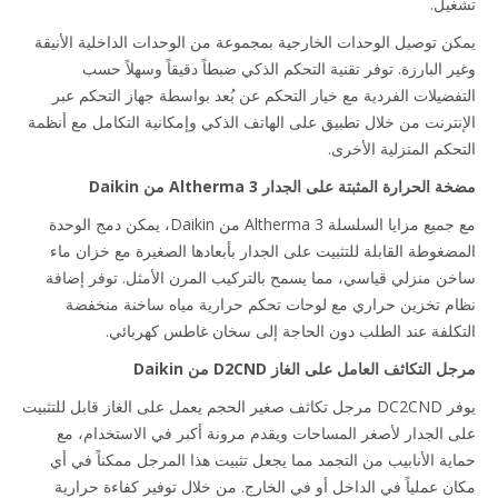
يل.
ن توصيل الوحدات الخارجية بمجموعة من الوحدات الداخلية الأنيقة
ر البارزة. توفر تقنية التحكم الذكي ضبطاً دقيقاً وسهلاً حسب
فضيلات الفردية مع خيار التحكم عن بُعد بواسطة جهاز التحكم عبر
نترنت من خلال تطبيق على الهاتف الذكي وإمكانية التكامل مع أنظمة
حكم المنزلية الأخرى.
الحرارة المثبتة على الجدار Altherma 3 من Daikin
مع جميع مزايا السلسلة Altherma 3 من Daikin، يمكن دمج الوحدة
ضغوطة القابلة للتثبيت على الجدار بأبعادها الصغيرة مع خزان ماء
ن منزلي قياسي، مما يسمح بالتركيب المرن الأمثل. توفر إضافة
م تخزين حراري مع لوحات تحكم حرارية مياه ساخنة منخفضة
كلفة عند الطلب دون الحاجة إلى سخان غاطس كهربائي.
التكاثف العامل على الغاز D2CND من Daikin
يوفر DC2CND مرجل تكاثف صغير الحجم يعمل على الغاز قابل للتثبيت
 الجدار لأصغر المساحات ويقدم مرونة أكبر في الاستخدام، مع
ية الأنابيب من التجمد مما يجعل تثبيت هذا المرجل ممكناً في أي
ن عملياً في الداخل أو في الخارج. من خلال توفير كفاءة حرارية