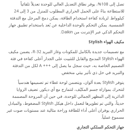
تصل إلى 108%، يوفر نطاق التعديل العالي للوحدة تعديلاً تلقائياً
للاستطاعة بناءً على الحمل الحراري المطلوب للمنزل من 3 إلى 24
وواط. لزيادة كفاءة استخدام الطاقة، يمكن دمج المرجل مع التدفئة
مسية. يمكن التحكم بالوحدة الداخلية عن بُعد باستخدام تطبيق جهاز
كم الذكي عبر الإنترنت من Daikin.
الهواء Stylish
مع تصميمات جديدة بالكامل للمكونات وغاز التبريد R-32، يضمن مكيف
الهواء Stylish المدمج والقابل للتثبيت على الجدار أعلى كفاءة في فئة
التصميم الخاصة به، حيث سجل ما يصل إلى A +++‎ لكل من التدفئة
تبريد في حل ذي تأثير بيئي منخفض.
يتوفر Stylish بعدة ألوان، ويتضمن لوحة غطاء تم تصميمها هندسياً
حرك بموازاة جسم المكيّف، لتتمازج مع أي ديكور. تضيف الزوايا
ائرية إلى المظهر الجمالي للوحدة، في حين أن المروحة المصممة
حديثاً، والتي تم تطويرها لتعمل داخل هيكل Stylish المضغوط، والمبادل
راري يوفران أعلى أداء للطاقة وراحة مثالية عند مستويات صوت غير
وع عملياً.
ز التحكم السلكي التجاري