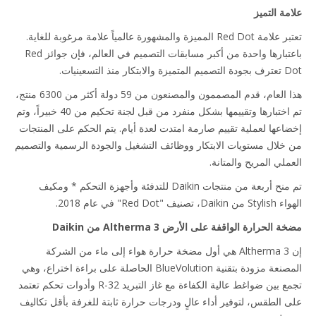
مة التميز
تعتبر علامة Red Dot المميزة والمشهورة عالمياً علامة مرغوبة للغاية.
باعتبارها واحدة من أكبر مسابقات التصميم في العالم، فإن جوائز Red
ار منذ التسعينيات.
هذا العام، قدم المصممون والمصنعون من 59 دولة أكثر من 6300 منتج،
تم اختبارها وتقييمها بشكل منفرد من قبل لجنة تحكيم من 40 خبيراً، وتم
اعها لعملية تقييم صارمة امتدت لعدة أيام. يتم الحكم على المنتجات
خلال مستويات الابتكار ووظائف التشغيل والجودة الرسمية والتصميم
ملي المريح والمتانة.
تم منح أربعة من منتجات Daikin للتدفئة وأجهزة التحكم * ومكيف
تصنيف "Red Dot" في عام 2018.
الحرارة الواقفة على الأرض Altherma 3 من Daikin
إن Altherma 3 هي أول مضخة حرارة هواء إلى ماء من الشركة
المصنعة مزودة بتقنية BlueVolution الحاصلة على براءة اختراع، وهي
تجمع بين ضواغط عالية الكفاءة مع غاز التبريد R-32 وأدوات تحكم تعتمد
 الطقس، لتوفير أداء عالٍ ودرجات حرارة ثابتة للغرفة بأقل تكاليف