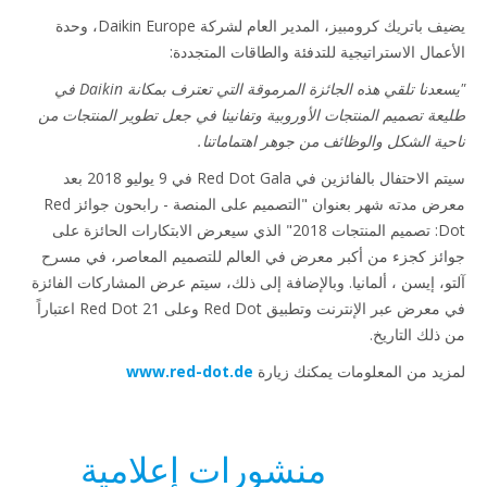
يضيف باتريك كرومبيز، المدير العام لشركة Daikin Europe، وحدة
عمال الاستراتيجية للتدفئة والطاقات المتجددة:
"يسعدنا تلقي هذه الجائزة المرموقة التي تعترف بمكانة Daikin في
عة تصميم المنتجات الأوروبية وتفانينا في جعل تطوير المنتجات من
ية الشكل والوظائف من جوهر اهتماماتنا.
سيتم الاحتفال بالفائزين في Red Dot Gala في 9 يوليو 2018 بعد
معرض مدته شهر بعنوان "التصميم على المنصة - رابحون جوائز Red
Dot: تصميم المنتجات 2018" الذي سيعرض الابتكارات الحائزة على
ئز كجزء من أكبر معرض في العالم للتصميم المعاصر، في مسرح
و، إيسن ، ألمانيا. وبالإضافة إلى ذلك، سيتم عرض المشاركات الفائزة
في معرض عبر الإنترنت وتطبيق Red Dot وعلى Red Dot 21 اعتباراً
ذلك التاريخ.
يد من المعلومات يمكنك زيارة
www.red-dot.de
منشورات إعلامية