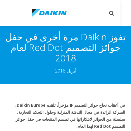
le
Toggle
on
search
تفوز Daikin مرة أخرى في حفل
جوائز التصميم Red Dot لعام
2018
أبريل 2018
في أعقاب نجاح جوائز التصميم IF مؤخراً، تلقت Daikin Europe،
ركة الرائدة في مجال التدفئة المنزلية وحلول التحكم التجارية،
لة من الجوائز لابتكاراتها في تصميم المنتجات في حفل جوائز
Red D لهذا العام.