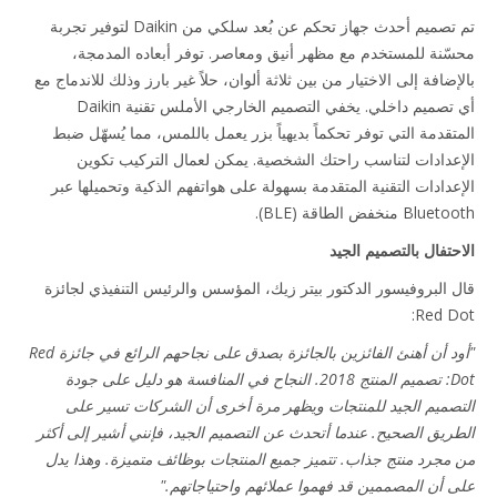
تم تصميم أحدث جهاز تحكم عن بُعد سلكي من Daikin لتوفير تجربة
ّنة للمستخدم مع مظهر أنيق ومعاصر. توفر أبعاده المدمجة،
ضافة إلى الاختيار من بين ثلاثة ألوان، حلاً غير بارز وذلك للاندماج مع
أي تصميم داخلي. يخفي التصميم الخارجي الأملس تقنية Daikin
تقدمة التي توفر تحكماً بديهياً بزر يعمل باللمس، مما يُسهّل ضبط
عدادات لتناسب راحتك الشخصية. يمكن لعمال التركيب تكوين
عدادات التقنية المتقدمة بسهولة على هواتفهم الذكية وتحميلها عبر
B منخفض الطاقة (BLE).
حتفال بالتصميم الجيد
 البروفيسور الدكتور بيتر زيك، المؤسس والرئيس التنفيذي لجائزة
Red D
"أود أن أهنئ الفائزين بالجائزة بصدق على نجاحهم الرائع في جائزة Red
Dot: تصميم المنتج 2018. النجاح في المنافسة هو دليل على جودة
صميم الجيد للمنتجات ويظهر مرة أخرى أن الشركات تسير على
ريق الصحيح. عندما أتحدث عن التصميم الجيد، فإنني أشير إلى أكثر
مجرد منتج جذاب. تتميز جميع المنتجات بوظائف متميزة. وهذا يدل
 أن المصممين قد فهموا عملائهم واحتياجاتهم."