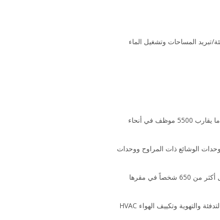
ازل من ضبط تدفئة/تبريد المساحات وتشغيل الماء
تُعد شركة Daikin Europe N.V.‎ منتجاً أوروبياً رئيسياً لمكيفات الهواء ومضخات الحرارة وتجهيزات التبريد، ويعمل لديها ما يقارب 5500 موظف في أنحاء
 تقوم بتصنيع وتوريد مكونات أنظمة HVAC المائية (المبردات ووحدات الوشائع ذات المراوح ووحدات
تقود شركة Daikin Applied Europe تطوير وتصنيع وبيع منتجاتها وخدماتها في أوروبا والشرق الأوسط وإفريقيا، ويعمل أكثر من 650 شخصاً في مقرها
تعتبر Daikin Europe وDaikin Applied Europe جزأين من Daikin Industries, Ltd، وهي أكبر شركة تصنيع لأنظمة التدفئة والتهوية وتكييف الهواء HVAC