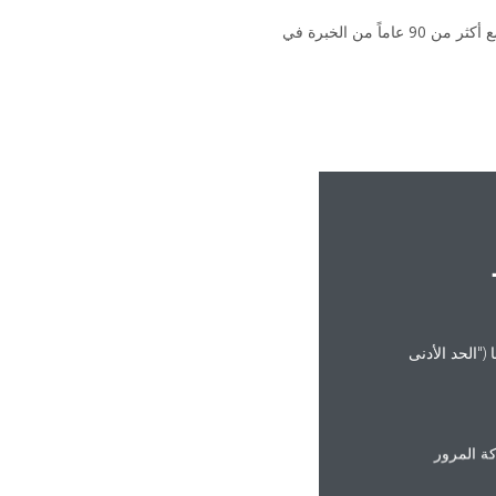
على الصعيد العالمي، تشتهر Daikin بنهجها الرائد في تطوير المنتجات والجودة التي لا تضاهى وتنوع حلولها المتكاملة. مع أكثر من 90 عاماً من الخبرة في
("الحد الأدنى
ة المرور