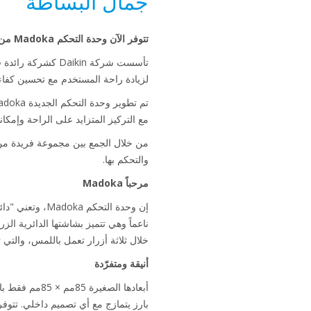
جمال البساطة
تتوفر الآن وحدة التحكم Madoka من Daikin الحائزة على جوائز للاستخدام مع أحدث جيل من مضخات الحرارة Daikin Altherma 3.
لزيادة راحة المستخدم مع تحسين كفاء
مع التركيز المتزايد على الراحة وإمكان
والتحكم بها.
مرحباً Madoka
ناعماً وهي تتميز بشاشتها الدائرية ا
خلال ثلاثة أزرار تعمل باللمس، والت
أنيقة ومتفرّدة
أبعادها الصغ
بارز يتمازج مع أي تصميم داخلي. تتوفر 