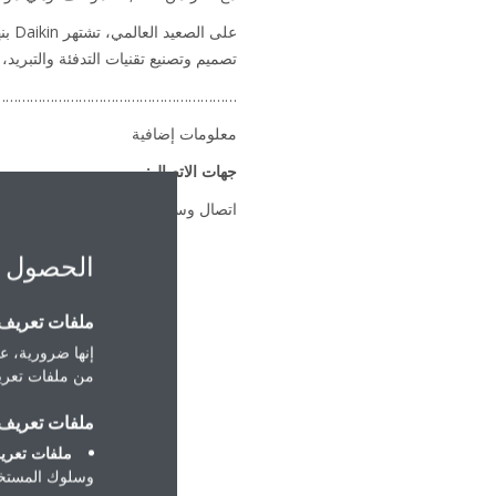
تصميم وتصنيع تقنيات التدفئة والتبريد، تعد Daikin شركة رائدة في السوق في تكنولوجيا المضخات 
………………………………………………….
معلومات إضافية
جهات الاتصال:
اتصال وسائل الإعلام: أنجو ساربال: ‎+44 7980 785572
uk
الحصول 
ملفات تعريف ا
إنها ضرورية، عل
من ملفات تعريف
ملفات تعريف ا
ملفات تعريف
وسلوك المستخد