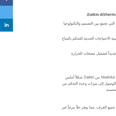
ييف الهواء والتدفئة التي تجمع بين التصميم والتكنولوجيا
ن المرونة، وتلبية الاحتياجات الحديثة للتحكم بالمناخ
وعة فريدة من الميزات في تصميم أنيق ومعاصر، يقدم المفهوم الفريد لوحدة Madoka نهجاً جديداً لتشغيل مضخات الحرارة
إن وحدة التحكم Madoka، وتعني "دائرة" باللغة اليابانية، تُجسد النعومة والهدوء. توفر المنحنيات الناعمة لوحدة التحكم Madoka من Daikin شكلاً أملس
م الوصول إلى ميزات وحدة التحكم من
محسنة.
إلى جميع الغرف، مما يوفر حلاً مرئياً غير