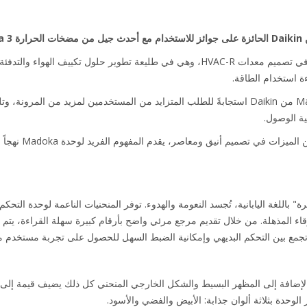
تأسست شركة Daikin كشركة رائدة في تصميم معدات HVAC-R، وهي في طليعة تطوير حلول تك
ة استخدام الطاقة.
تم تطوير وحدة التحكم الجديدة Madoka من Daikin استجابةً للطلب المتزايد من المستخدمين لمزيد م
ية الوصول.
من خلال الجمع بين مجم
لزرقاء المذهلة. من خلال تقديم مرجع مرئي واضح بأرقام كبيرة سهلة القراءة، يت
ي تجمع بين التحكم البديهي وإمكانية الضبط السهل للحصول على تجربة مستخدم 
يرة 85مم × 85مم فقط بالإضافة إلى المظهر البسيط والشكل الخارجي المنحني كل ذلك يضيف قيمة 
الوحدة بثلاثة ألوان جذابة: الأبيض والفضي والأسود.