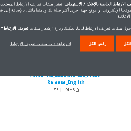
 الارتباط الخاصة بالإعلان / الاستهداف:
تعتبر ملفات تعريف الارتباط المستخدم
موقعنا الإلكتروني أو موقع جهة أخرى أكثر صلة بك وباهتماماتك، بالإضافة إلى ق
لإعلانية
حول ملفات تعريف الارتباط لدينا، يمكنك زيارة "إشعار ملفات
تعريف الارتباط" ا
لكل
رفض الكل
إدارة إعدادات ملفات تعريف الارتباط
Hello-Madoka-for-Daikin-
Altherma_DEUEN18-039_Press-
Release_English
ZIP | 4.01MB