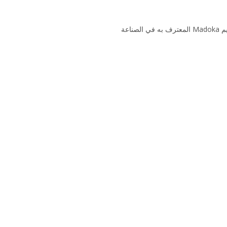
بالاقتران مع أحدث جيل من مجموعة منتجات Daikin Altherma 3 الواقفة على الأرض والمثبتة على الجدار، فإن تصميم Madoka المعترف به في الصناعة