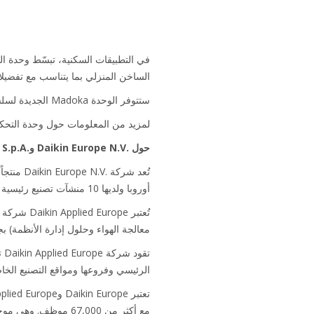
الساخن المنزلي بما يتناسب مع تفضيلا
ستتوفر الوحدة Madoka الجديدة لسلسلة Daikin Altherma 3 اعتباراً من يناير 2019.
لمزيد من المعلومات حول وحدة التحكم الجديدة Madoka يمكن
حول Daikin Europe N.V.‎ وDaikin Applied Europe S.p.A.‎
أوروبا ولديها 10 منشآت تصنيع رئيسية تقع في بلجيكا وجمهورية التشيك وألمانيا وإيطاليا وتركيا والمملكة المتحدة.
معالجة الهواء وحلول إدارة الأنظمة) بج
الرئيسي وفروعها ومواقع التصنيع الخاص
مع أكثر من 67,000 موظف. وهي موجودة في أنحاء العالم مع أكثر من 80 موقع إنتاج وعملاء في أكثر من 150 بلداً.