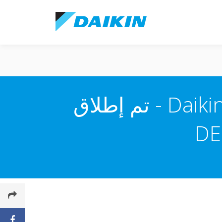
الترحيب بوحدة Madoka لأنظمة Daikin Altherma - تم إطلاق