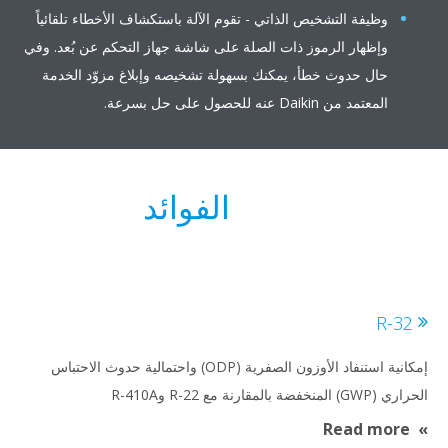
وظيفة التشخيص الذاتي - تقوم الآلة باستكشاف الأخطاء تلقائياً
وإظهار الرموز ذات الصلة على شاشة جهاز التحكم عن بُعد. وفي
حال حدوث خطأ، يمكنك بسهولة تشخيصه وإبلاغ مزوّد الخدمة
المعتمد من Daikin عنه للحصول على حل بسرعة.
الفوائد
R-3
إمكانية استنفاد الأوزون الصفرية (ODP) واحتمالية حدوث الاحتباس
لمنخفضة بالمقارنة مع R-22 وR-410A
Read more