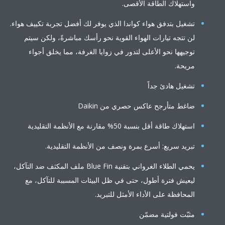
واستهلاك الطاقة الأقصى.
تشغيل بتدفق هواء كواندا الذي يوفر لك أفضل تجربة تكييف هواء.
لن تتجه تيارات الهواء القوية نحو رأسك مباشرةً، ولكن سيتم
توجيهها نحو الأعلى لتدور في زوايا الغرفة، مما يخلق أجواء
مريحة.
تشغيل هادئ جداً
ضاغط متأرجح عاكس حصري من Daikin
استهلاك طاقة أقل بنسبة 50% مقارنة مع الأنظمة التقليدية
تبريد سريع: أسرع بمرة ونصف من الأنظمة التقليدية.
يحمي الطلاء الغرواني بتقنية Blue Fin ملف المكثف ضد التآكل،
ليعيش فترة أطول، حتى في ظل البيئات المسببة للتآكل، مع
المحافظة على الأداء الأمثل للتبريد.
مثبّت فولتية مضمّن