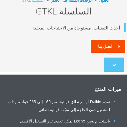
الحلول
الوحدات المثبتة على الجدار
السلسلة GTKL
السلسلة GTKL
دث التقنيات، مستوحاة من الاحتياجات المحلية.
اتصل بنا
Scroll
to
content
ات المنتج
تقدم Daikin أوسع نطاق فولتية، من 160 إلى 265 فولت، وذلك
للتشغيل دون الحاجة إلى مثبّت فولتية تلقائي.
باستخدام وضع Econo يمكن تحديد تيار التشغيل الأقصى