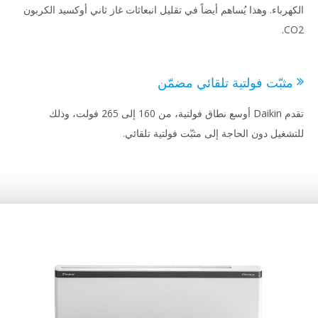
هرباء. وهذا يُساهم أيضاً في تقليل انبعاثات غاز ثاني أوكسيد الكربون
C
ثبّت فولتية تلقائي مضمّن
تقدم Daikin أوسع نطاق فولتية، من 160 إلى 265 فولت، وذلك
شغيل دون الحاجة إلى مثبّت فولتية تلقائي.