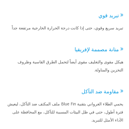
بريد قوي
يد سريع وقوي، حتى إذا كانت درجة الحرارة الخارجية مرتفعة جداً
تانة مصممة لإفريقيا
ل مقوى والتغليف مقوى أيضاً لتحمل الطرق القاسية وظروف
زين والمناولة.
قاومة ضد التآكل
يحمي الطلاء الغرواني بتقنية Blue Fin ملف المكثف ضد التآكل، ليعيش
ة أطول، حتى في ظل البيئات المسببة للتآكل، مع المحافظة على
اء الأمثل للتبريد.