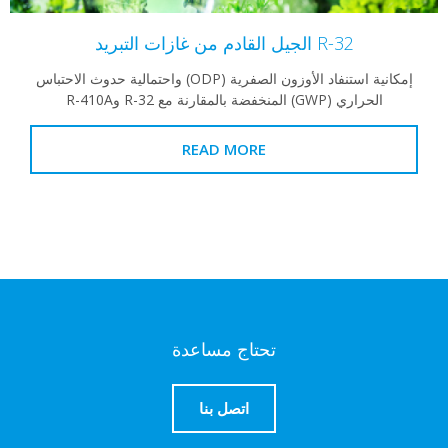
R-32 الجيل القادم من غازات التبريد
إمكانية استنفاد الأوزون الصفرية (ODP) واحتمالية حدوث الاحتباس
الحراري (GWP) المنخفضة بالمقارنة مع R-32 وR-410A
READ MORE
تحتاج مساعدة
اتصل بنا