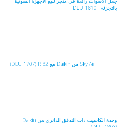
عل الأصوات رائعة في متجر لبيع الأجهزة الصوتية
التجزئة - DEU-1810
Sky Air من Daikin مع R-32‏ (DEU-1707)
(DEU-1