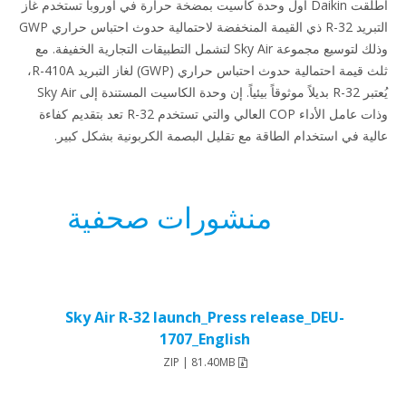
أطلقت Daikin أول وحدة كاسيت بمضخة حرارة في أوروبا تستخدم غاز
التبريد R-32 ذي القيمة المنخفضة لاحتمالية حدوث احتباس حراري GWP
وذلك لتوسيع مجموعة Sky Air لتشمل التطبيقات التجارية الخفيفة. مع
ثلث قيمة احتمالية حدوث احتباس حراري (GWP) لغاز التبريد R-410A،
يُعتبر R-32 بديلاً موثوقاً بيئياً. إن وحدة الكاسيت المستندة إلى Sky Air
وذات عامل الأداء COP العالي والتي تستخدم R-32 تعد بتقديم كفاءة
ية في استخدام الطاقة مع تقليل البصمة الكربونية بشكل كبير.
منشورات صحفية
Sky Air R-32 launch_Press release_DEU-
1707_English
ZIP | 81.40MB