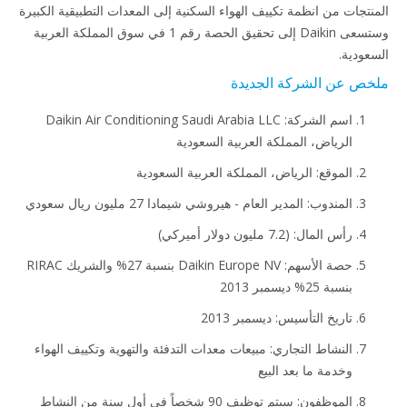
نتجات من انظمة تكييف الهواء السكنية إلى المعدات التطبيقية الكبيرة
وستسعى Daikin إلى تحقيق الحصة رقم 1 في سوق المملكة العربية
عودية.
ص عن الشركة الجديدة
اسم الشركة: Daikin Air Conditioning Saudi Arabia LLC
الرياض، المملكة العربية السعودية
الموقع: الرياض، المملكة العربية السعودية
المندوب: المدير العام - هيروشي شيمادا 27 مليون ريال سعودي
رأس المال: (7.2 مليون دولار أميركي)
حصة الأسهم: Daikin Europe NV بنسبة 27% والشريك RIRAC
بنسبة 25% ديسمبر 2013
تاريخ التأسيس: ديسمبر 2013
النشاط التجاري: مبيعات معدات التدفئة والتهوية وتكييف الهواء
وخدمة ما بعد البيع
الموظفون: سيتم توظيف 90 شخصاً في أول سنة من النشاط