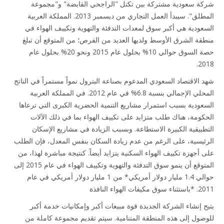
ة سعودية مشتركة بين تكتل "الراجحي القابضة" و"مجموعة
المطلق". سيبدأ العمل التجاري من ديسمبر 2013. المملكة العربية
عودية هي أكبر سوق لمعدات التدفئة والتهوية وتكييف الهواء في
قة الشرق الأوسط ولديها العديد من الفرص؛ من المتوقع أن تبلغ
حصة السوق حوالي 10% بحلول عام 2015 ونحو 20% بحلول عام
20
 الاقتصاد السعودي المدعوم بصناعة البترول نمواً مستمراً في الناتج
المحلي الإجمالي بنسبة 6.8% في عام 2012. في المملكة العربية
عودية بسبب استمرار مشاريع التنمية الحضرية الكبرى التي ترعاها
كومة، هناك طلب متزايد على تكييف الهواء بما في ذلك الآلات
طبيقية الكبيرة الاستطاعة. وبسبب الزيادة في مشاريع الإسكان
ئيسية، على الرغم من عدم زيادة السكان بنفس المعدل، فإن الطلب
 أجهزة تكييف الهواء السكنية يتزايد أيضاً. كنتيجة مباشرة لهذا، من
المتوقع أن ينمو سوق التدفئة والتهوية وتكييف الهواء في عام 2015 إلى
حوالي 1.4 مليار دولار أمريكي* من 1 مليار دولار أمريكي في عام
يفات الهواء النافذة
ح إنشاء الشركة الجديدة قوة مبيعات أكبر وإمكانيات خدمة أكبر
صول إلى هذه المنطقة المتنامية. سيتم تقديم مجموعة كاملة من