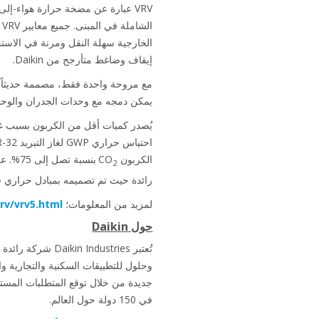
VRV عبارة عن مضخة حرارة هواء-إل
الخارجية سهلة النقل ومرنة في الاست
إيقاف وضاغط متأرجح من Daikin.
مع مروحة واحدة فقط، مصممة حديثاً، و
يمكن دمجه مع وحدات الجدران والوحدات
الكربون CO
2
رائدة حيث تم تصميمه بمبادل حراري ف
لمزيد من المعلومات؛
rv/vrv5.html
حول Daikin
في 150 دولة حول العالم.