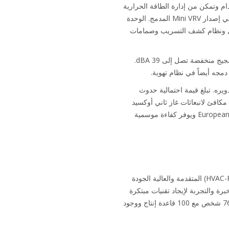
ام وتمكن من إدارة الطاقة الحرارية
الشاملة في المبنى. جميع معايير VRV المعروفة مثل تكنولوجيا درجة حرارة غاز التبريد المتغيرة (VRT) مشمولة أيضاً في إصدار Mini VRV المدمج. الوحدة
اثل ونظام كشف التسريب وصمامات
معدل تدفق هواء مرتفعاً وانبعاثات ضجيج منخفضة تصل إلى 39 dBA.
مجه أيضاً في نظام تهوية.
خدامه وإعادة تدويره. تبلغ قيمة احتمالية حدوث
ع الاستخدام في السوق مع تخفيض مكافئ لانبعاثات غاز ثاني أوكسيد
بنسبة تصل إلى 75%. علاوة على ذلك، يتوافق Mini VRV 5-s مسبقاً وبشكل كامل مع European LOT 21، Tier 2 ويوفر كفاءة موسمية
تُعتبر Daikin Industries شركة رائدة عالمياً في مجال تطوير وتصنيع منتجات تكييف الهواء والتدفئة والتهوية والتبريد (HVAC-R) المتقدمة والعالية الجودة
 الشركة جاهدة إلى الجمع بين الخبرة والتجربة لإيجاد تقنيات مبتكرة
جديدة من خلال توقع المتطلبات المستقبلية للعملاء والمجتمع. لقد تطورت Daikin على مدار تسعة عقود لتوظف 76,000 شخص مع 100 قاعدة إنتاج ووجود