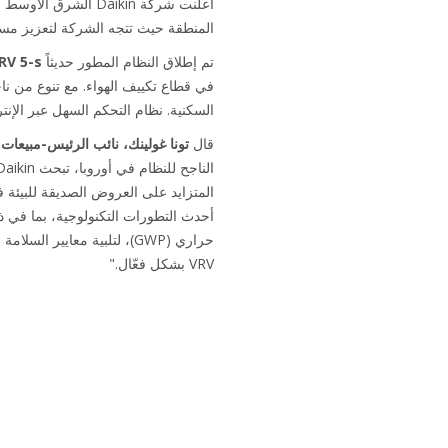
أعلنت شركة Daikin الشرق الأوسط وإفريقيا (MEA) مؤخراً أن نظام تكييف الهواء
المنطقة حيث تتجه الشركة لتعزيز مساهم
تم إطلاق النظام المطور حديثاً
RV 5-s
في قطاع تكييف الهواء. مع تنوع من ناحي
السكنية. نظام التحكم السهل عبر الإنت
قال
تونا غولينك، نائب الرئيس-مبيعات Daikin الشرق الأوسط وإفريقيا (MEA)
المتزايد على العروض الصديقة للبيئة في
حراري (GWP)، لتلبية معايير
VRV بشكل فعّال."