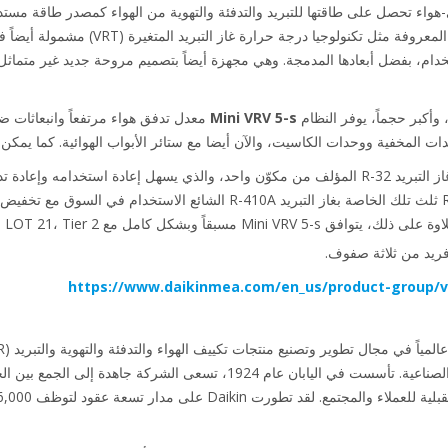
ى-هواء تحصل على طاقتها للتبريد والتدفئة والتهوية من الهواء كمصدر طاقة مستد
خدام، بفضل أبعادها المدمجة. وهي مجهزة أيضاً بتصميم مروحة جديد غير متم
أكبر حجماً، يوفر النظام
Mini VRV 5-s
 المخفية ووحدات الكاسيت، والآن أيضا مع ستائر الأبواب الهوائية. كما يمكن د
يُصدر كميات أقل من الكربون بسبب غاز التبريد R-32 المؤلف من مكوّن واحد، والذي يسهل إعادة است
احتياس حراري GWP لغاز التبريد R-32 ثلث تلك الخاصة بغاز التبريد R-410A الشائ
ريد من ثلاثة صفوف.
https://www.daikinmea.com/en_us/product-group/v
وحلول للتطبيقات السكنية والتجارية والصناعية. تأسست في اليابان عام 1924، تسعى