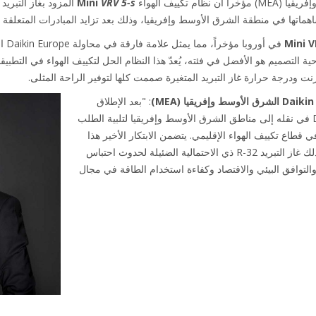
Mini
VRV 5-s
اتها في منطقة الشرق الأوسط وإفريقيا، وذلك بعد تزايد المبادرات المتعلقة بحم
Mini V
في أو
ة التصميم هو الأفضل في فئته، يُعدّ هذا النظام الحل لتكييف الهواء في التطبيقا
رنت ودرجة حرارة غاز التبريد المتغيرة صممت كلها لتوفير الراحة المثلى.
: "بعد الإطلاق
الناجح للنظام في أوروبا، تبحث Daikin في نقله إلى مناطق الشرق الأوسط وإفريقيا لتلبية الطلب
 قطاع تكييف الهواء الإقليمي. يتضمن الابتكار الأخير هذا
أحدث التطورات التكنولوجية، بما في ذلك غاز التبريد R-32 ذي الاحتمالية الضئيلة لحدوث احتباس
 السلامة والتوافق البيئي والاقتصاد وكفاءة استخدام الطاقة في مجال