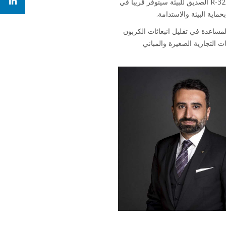
المزود بغاز التبريد R-32 الصديق للبيئة سيتوفر قريباً في
اية البيئة والاستدامة.
روبا مؤخراً، مما يمثل علامة فارقة في محاولة Daikin Europe المساعدة في تقليل انبعاثات الكربون
ت التجارية الصغيرة والمباني