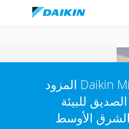
نظام Daikin Mini VRV 5-s المزود
غاز التبريد R-32 الصديق للبيئة
 الشرق الأوسط