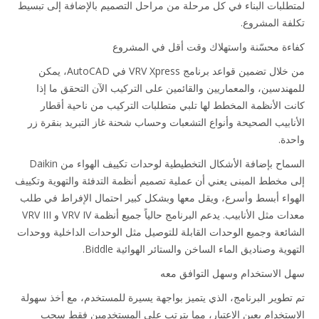
طلبات البناء في كل مرحلة من مراحل التصميم بالإضافة إلى تبسيط
فة المشروع.
ءة محسّنة واستهلاك وقت أقل في المشروع
من خلال تضمين قواعد برنامج VRV Xpress في AutoCAD، يمكن
هندسين، والمعماريين والقائمين على التركيب الآن التحقق ما إذا
ت الأنظمة المخطط لها تلبي متطلبات التركيب من ناحية أقطار
نابيب الصحيحة وأنواع التشعبات وحساب شحنة غاز التبريد بنقرة زر
دة.
السماح بإضافة الأشكال التخطيطية لوحدات تكييف الهواء من Daikin
 مخطط المبنى يعني أن عملية تصميم أنظمة التدفئة والتهوية وتكييف
واء أبسط وأسرع، ويقل معها وبشكل كبير احتمال الإفراط في طلب
معدات مثل الأنابيب. يدعم البرنامج حالياً جميع أنظمة VRV IV و VRV III
ائعة وجميع الوحدات القابلة للتوصيل مثل الوحدات الداخلية ووحدات
وية وصناديق الماء الساخن والستائر الهوائية Biddle.
 الاستخدام وسهل التوافق معه
تطوير البرنامج، الذي يتميز بواجهة يسيرة للمستخدم، مع أخذ سهولة
ستخدام بعين الاعتبار، مما يترتب على المستخدمين فقط سحب