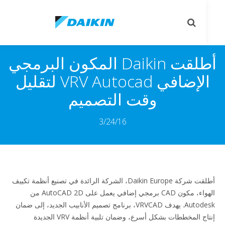
le
Toggle
on
search
أطلقت Daikin المكون البرمجي
الإضافي VRV Autocad لتقليل
وقت التصميم
3/24/16
أطلقت شركة Daikin Europe، الشركة الرائدة في تصنيع أنظمة تكييف
الهواء، مكون CAD برمجي إضافي يعمل على AutoCAD 2D من
Autodesk. يهدف VRVCAD، برنامج تصميم الأنابيب الجديد، إلى ضمان
إنتاج المخططات بشكل أسرع، وضمان تلبية أنظمة VRV الجديدة