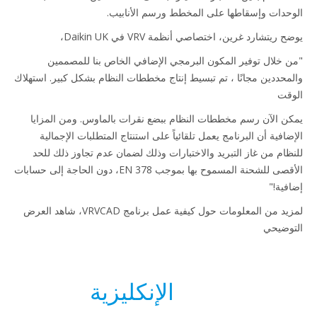
حدات وإسقاطها على المخطط ورسم الأنابيب.
 ريتشارد غرين، اختصاصي أنظمة VRV في Daikin UK،
 خلال توفير المكون البرمجي الإضافي الخاص بنا للمصممين
محددين مجانًا ، تم تبسيط إنتاج مخططات النظام بشكل كبير. استهلاك
قت
ن الآن رسم مخططات النظام ببضع نقرات بالماوس. ومن المزايا
افية أن البرنامج يعمل تلقائياً على استنتاج المتطلبات الإجمالية
ظام من غاز التبريد والاختبارات وذلك لضمان عدم تجاوز ذلك للحد
الأقصى للشحنة المسموح بها بموجب EN 378، دون الحاجة إلى حسابات
فية!"
لمزيد من المعلومات حول كيفية عمل برنامج VRVCAD، شاهد العرض
وضيحي
الإنكليزية