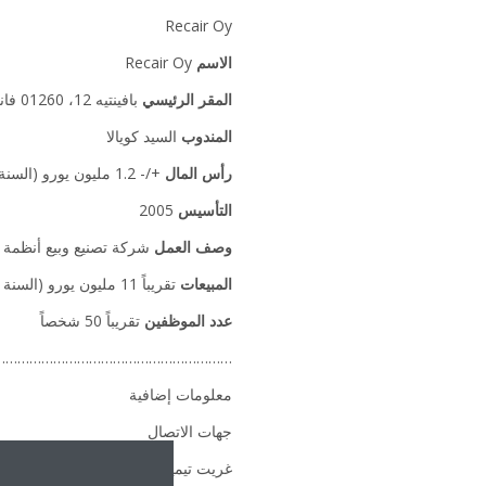
Recair Oy
الاسم
Recair Oy
المقر الرئيسي
بافينتيه 12، 01260 فانتا، فنلندا
المندوب
السيد كويالا
رأس المال
+/- 1.2 مليون يورو (السنة المالية 2017)
التأسيس
2005
وصف العمل
شركة تصنيع وبيع أنظمة ت
المبيعات
تقريباً 11 مليون يورو (السنة المالية 2017)
عدد الموظفين
تقريباً 50 شخصاً
………………………………………………….
معلومات إضافية
جهات الاتصال
غريت تيميرمان ‎+32486131007 –
aikineurope.com