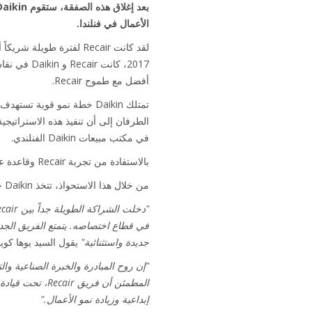
الأعمال في فنلندا.
أفضل مع طموح Recair.
في مكتب مبيعات Daikin الفنلندي.
بالاستفادة من تجربة Recair وقاعدة عملائها ومورديها الحاليين، ستعمل Daikin على تنمية أعمال تكييف الهواء والتدفئة والتهوية.
من خلال هذا الاستحواذ، تتخذ Daikin خطوة مهمة أخرى نحو تعزيز مكانتها في السوق الاسكندنافية.
في قطاع اختصاصه. يتمتع الفريق الجدي
جديدة واستثنائية"
يقول السيد يوها كويالا، 
المطمئن أن فر
إبداعية وزيادة نمو الأعمال."