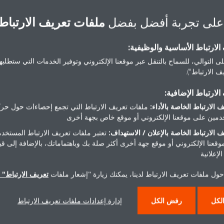
على تجربة أفضل بفضل
ملفات تعريف الارتباط
لارتباط الأساسية والوظيفية:
ى التوالي، للسماح بالتنقل عبر موقعنا الإلكتروني وتوفير الخدمات التي ستطلبها 
 الارتباط").
لارتباط الإضافية:
 الارتباط الخاصة بالأداء:
ملفات تعريف الارتباط التي تجمع إحصاءات حول حرك
مين على موقعنا الإلكتروني أو موقع خاص بجهة أخرى
 الارتباط الخاصة بالإعلان / الاستهداف:
تعتبر ملفات تعريف الارتباط المستخدم
موقعنا الإلكتروني أو موقع جهة أخرى أكثر صلة بك وباهتماماتك، بالإضافة إلى ق
Daikin Europe N.V. enters into
لإعلانية
an Asset Purchase Agreement
with Recair Oy.
حول ملفات تعريف الارتباط لدينا، يمكنك زيارة "إشعار ملفات
تعريف الارتباط" ا
DOCX | 88.90KB
لكل
رفض الكل
إدارة إعدادات ملفات تعريف الارتباط