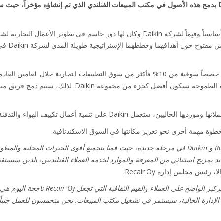
2017، كانت 
تمتلك Daikin خطة نمو قوية تستهدف حصصاً سوقية من 10% فأكثر من سوق التطبيقات التجارية
"دخلت الشراكة الطويلة جداً بين Recair و Daikin في مرحلة جديدة، حيث قمنا بتجميع أقوى الخبرات ال
د بمزيج استثنائي من المعرفة والموارد لخدمة العملاء الفنلنديين، الذين سيست
رئيس مجلس إدارة Recair Oy.
يق Recair، تحت قيادة الإدارة الحالية، سيستمر في تشغيل مكتب المبيعات. نحن متحمسون للعم