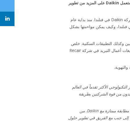
بعد إغلاق هذه الصفقة، ستقوم Daikin بدمج هذه الأصول في مكتب المبيعات الفنلندي الذي تم إنشاؤه مؤخراً، حيث ستعمل Daikin على المزيد من تطوير
لقد كانت Recair لفترة طويلة شريكاً أساسياً وقيِماً لشركة Daikin وكان لها دور حاسم في تطوير الأعمال التجارية لشركة Daikin في فنلندا. منذ بداية عام
Recair و Daikin في نقاش مفتوح حول أهدافهما وخططهما الإستراتيجية طويلة المدى لشركة Daikin في فنلندا، وكيف يمكن مواءمتها بشكل
 خلال العامين القادمين وكذلك التطبيقات السكنية. خلص
الطرفان إلى أن تنفيذ هذه الاستراتيجية الطموحة سيكون أفضل كجزء من مجموعة Daikin. لذلك، سيتم دمج فريق مبيعات أعمال التبريد في شركة Recair
محلية والمطور التكنولوجي الأكثر تقدماً في العالم
فيدون من قوة الشركتين بطريقة
"إن روح المبادرة والخبرة الصناعية والتركيز الواضح على العملاء والقيم الثقافية التي تجعل Recair Oy ناجحة اليوم هي مطابقة ممتازة مع Daikin. من
ل جنباً إلى جنب مع الفريق في تطوير حلول