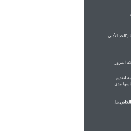
("الحد الأدنى
ة المرور
ة لتقديم
ياسها مدى
لخاص بنا
.