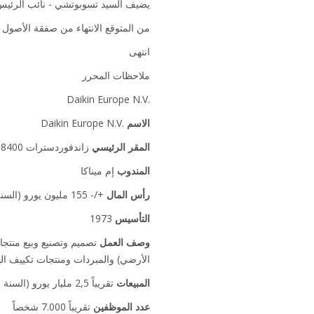
يضيف
السيد تسوبوتشي - نائب الرئيس - n Europe. N.V.‎
من المتوقع الانتهاء من صفقة الأصول في 10/2018
انتهى
ملاحظات المحرر
Daikin Europe N.V.‎
الاسم
Daikin Europe N.V.‎
المقر الرئيسي
زاندفوردسترات ‎300، 8400 أوستند، بلجيكا
المندوب
إم ميناكا
رأس المال
+/- 155 مليون يورو (السنة المالية 2017)
التأسيس
1973
وصف العمل
تصميم وتصنيع وبيع منتجا
الأرضي) والمبردات ومنتجات تكييف الهوا
المبيعات
تقريباً 2,5 مليار يورو (السنة المالية 2017)
عدد الموظفين
تقريباً 7.000 شخصاً