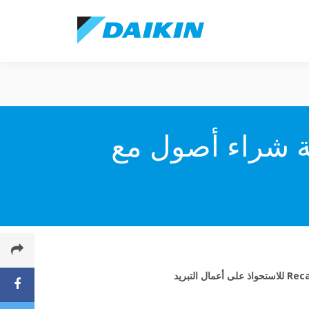
Daikin Eu في اتفاقية شراء أصول مع
Daikin Europe N.V.‎ (Daikin) ، وهي شركة تدفئة وتهوية وتكييف هواء - دخلت في اتفاقية شراء أصول مع Recair Oy للاستحواذ على أعمال التبريد