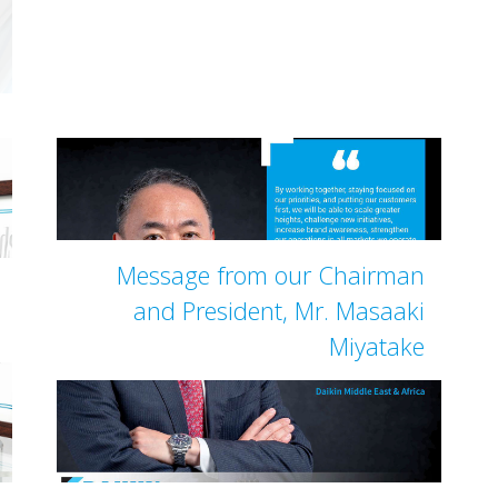
Message from our Chairman
and President, Mr. Masaaki
Miyatake