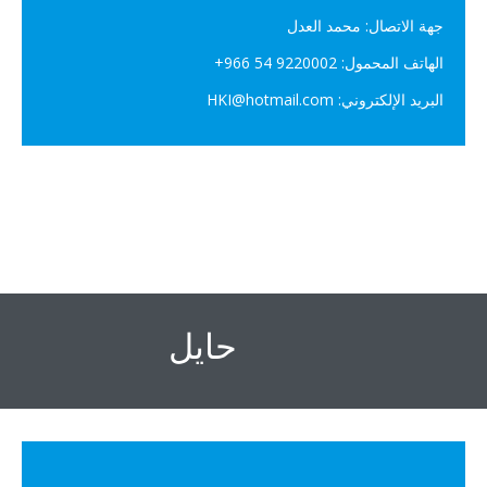
جهة الاتصال: محمد العدل
الهاتف المحمول: ‎+966 54 9220002
البريد الإلكتروني: HKI@hotmail.com
حايل