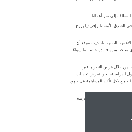
 في الشرق الأوسط وإفريقيا بروح
بر هذا النهج العائلي شديد الأهمية بالنسبة لنا، حيث نتوقع أن
ائلتنا الكبيرة الأمر الذي يمنحنا ميزة فريدة خاصة بنا سواءً
نات. من خلال فرص التطوير عبر
فصول الدراسية، نحن نفرض تحديات
الجميع بكل تأكيد المساهمة في جهود
إن شعورك بالسرور لانتمائك إلى عائلة Daikin هو شعور لا مثيل له، لذلك إذا كنت تبحث عن فرصة للتعلم والنمو وإضافة قيمة، فستكون Daikin فرصة