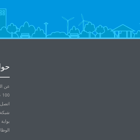
حول
عن ال
100 عام مع Daikin
اتصل ب
شبكة 
بوابة 
الوظا