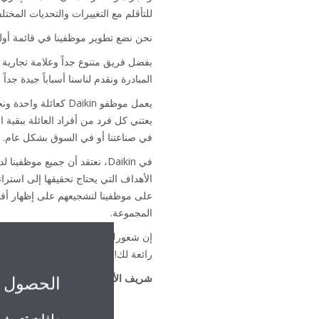
للتأقلم مع التغييرات والتحديات المختلف
نحن نضع تطوير موظفينا في قائمة أولوياتنا، لأننا في Daikin نؤمن بأن النمو التراكمي لجميع موظفينا س
بفضل فريق متنوع جداً وعلامة تجارية 
المبادرة ونقدم لناسنا أسباباً جيدة جدا
في صناعتنا أو في السوق بشكل عام.
في Daikin، نعتقد أن جميع م
الأهداف التي يحتاج تحقيقها إلى استر
على موظفينا لتشجيعهم على إظهار أفضل
المجموعة.
رائعة لك!
الحصول 
شريف الأوجري
- مدير الموارد البشرية؛ Daikin الشرق الأوسط وأف
ملفات تعريف ا