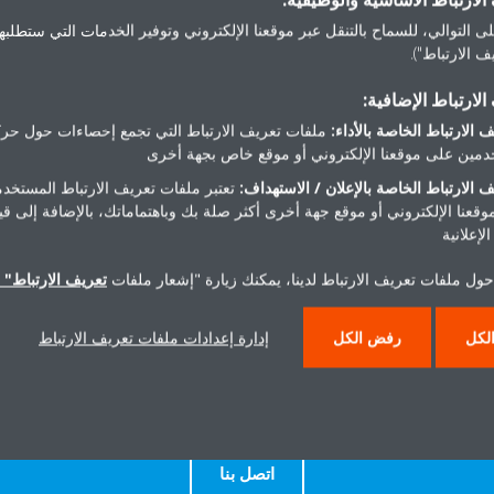
ى التوالي، للسماح بالتنقل عبر موقعنا الإلكتروني وتوفير الخدمات التي ستطلبها 
 الارتباط").
نركز فقط على الجانب الملموس منها
"في Daikin، نعتقد أن كل 
لارتباط الإضافية:
شمولي تجاه تحقيق رضا الموظفين.
خاصة. هدفنا هو توظيف الشخص المن
 الارتباط الخاصة بالأداء:
ملفات تعريف الارتباط التي تجمع إحصاءات حول حرك
لياتنا وهذه هي الناحية التي
مين على موقعنا الإلكتروني أو موقع خاص بجهة أخرى
لتحقيق التميز."
 الارتباط الخاصة بالإعلان / الاستهداف:
تعتبر ملفات تعريف الارتباط المستخدم
مزايا الشرق الأوسط وإفريقيا
تشوتيما فرانكو
– مدير مساعد؛ اكتسا
موقعنا الإلكتروني أو موقع جهة أخرى أكثر صلة بك وباهتماماتك، بالإضافة إلى ق
لإعلانية
حول ملفات تعريف الارتباط لدينا، يمكنك زيارة "إشعار ملفات
تعريف الارتباط" ا
لكل
رفض الكل
إدارة إعدادات ملفات تعريف الارتباط
تحتاج مساعدة
اتصل بنا