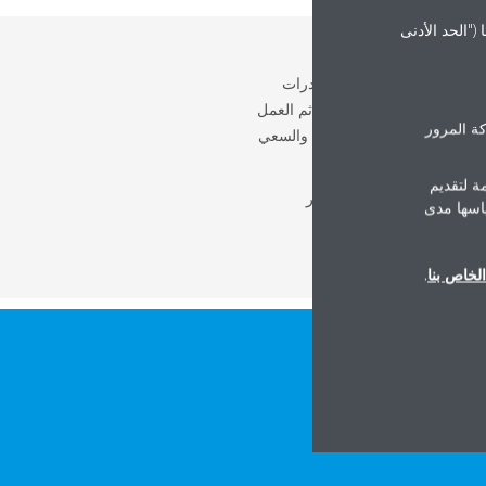
("الحد الأدنى
شخص فريد وأن كل شخص يتحلى بقدرات
اسب في المكان المناسب، ثم العمل
ة المرور
معه على تطوير مهاراته ونموه. تفخر Daikin MEA بتطوير الناس والسعي
ة لتقديم
ب المواهب، التعلم والتطوير
ياسها مدى
لخاص بنا
.