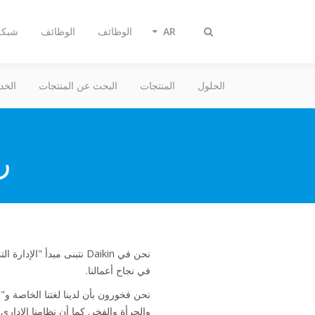
AR
الوظائف
الوظائف
شبكة 
Toggle
search
الحلول
المنتجات
البحث عن المنتجات
الخد
ر
نحن في Daikin نتبنى مب
في نجاح أعمالنا.
والجرأة والفخر. كما أن نظامنا الإداري