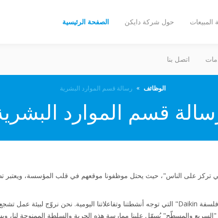
المبيعات
حول شركة دايكن
الصفحة الرئيسية
مات
اتصل بنا
الوظائف
رسالة قسم الموارد البشرية
سالة قسم الموارد البشرية
دأ "الإدارة التي تركز على الناس"، حيث يحتل موظفونا موقعهم في قلب المؤسسة، وي
نحن فخورون بأن لدينا لغتنا الخاصة و"فلسفة Daikin" التي توجه أنشطتنا وتفاعلاتنا اليومية. نحن نروّ
 "السريع والمسطّح" يُسهّل علينا ممارسة هذه الحرية والسلطة الممنوحة لنا، ويس