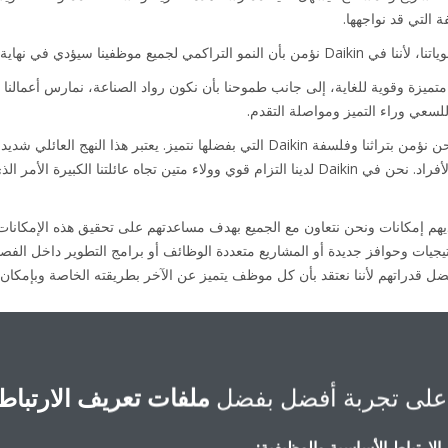
ة التي قد نواجهها.
يؤدي في نهاية المطاف إلى نمو أعمالنا.
متميزة وقوية للغاية، إلى جانب طموحنا بأن نكون رواد الصناعة، نمارس أعمالنا
ً للسعي وراء التميز ومواصلة التقدم.
يعمل موظفو Daikin كعائلة واحدة ونحن نؤمن بتراثنا وفلسفة Daikin التي بفضلها نتميز. يعت
يعتني كل فرد من أفراد العائلة ببقية الأفراد. نحن في Daikin لدينا التزام قوي وولاء متين تجاه ع
وظفينا لديهم إمكانات ونحن نتعاون مع الجميع بهدف مساعدتهم على تحقيق هذه الإمكا
اتيجيات وحوافز جديدة أو المشاريع متعددة الوظائف أو برامج التطوير داخل ال
 قدراتهم لأننا نعتقد بأن كل موظف يتميز عن الآخر بطريقته الخاصة وبإمكان 
على تجربة أفضل بفضل
ملفات تعريف الارتباط
ريقيا
لارتباط الأساسية والوظيفية: