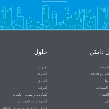
 دايكن
حلول
شركة
لمنزلك
التجزئة
نا
الفنادق
المبيعات
الترفيه
العملاء
المكاتب والمباني الكبيرة
ئف
أنظمة تبريد العمليات
البنية التحتية وتبريد مراكز البيانات