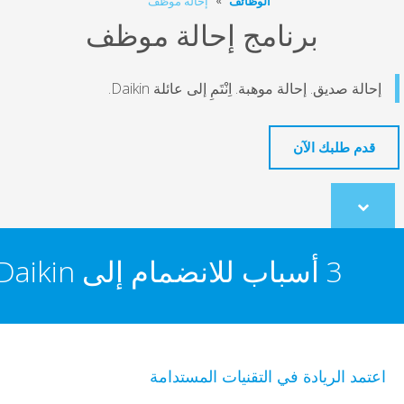
الوظائف
إحالة موظف
برنامج إحالة موظف
لة صديق. إحالة موهبة. اِنْتَمِ إلى عائلة Daikin.
دم طلبك الآن
Scroll
to
content
3 أسباب للانضمام إلى Daikin
مد الريادة في التقنيات المستدامة