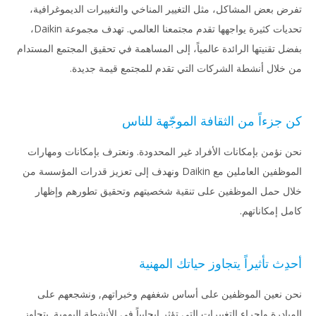
ض بعض المشاكل، مثل التغيير المناخي والتغييرات الديموغرافية،
تحديات كثيرة يواجهها تقدم مجتمعنا العالمي. تهدف مجموعة Daikin،
ل تقنيتها الرائدة عالمياً، إلى المساهمة في تحقيق المجتمع المستدام
خلال أنشطة الشركات التي تقدم للمجتمع قيمة جديدة.
جزءاً من الثقافة الموجّهة للناس
 نؤمن بإمكانات الأفراد غير المحدودة. ونعترف بإمكانات ومهارات
الموظفين العاملين مع Daikin ونهدف إلى تعزيز قدرات المؤسسة من
ل حمل الموظفين على تنقية شخصيتهم وتحقيق تطورهم وإظهار
ل إمكاناتهم.
ِث تأثيراً يتجاوز حياتك المهنية
 نعين الموظفين على أساس شغفهم وخبراتهم, ونشجعهم على
ادرة وإجراء التغييرات التي تؤثر إيجابياً في الأنشطة اليومية. يتجاوز