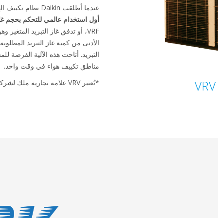
عندما أطلقت Daikin نظام تكييف الهواء VRV* في العام 1982، قدمت
أول استخدام عالمي للتحكم بحجم غاز 
VRF، أو تدفق غاز التبريد المتغير و
الأدنى من كمية غاز التبريد المطلوب
التبريد. أتاحت هذه الآلية الفرصة 
مناطق تكييف هواء في وقت واحد.
VRV
*تُعتبر VRV علامة تجارية ملك لشركة Daikin Industries, Ltd.