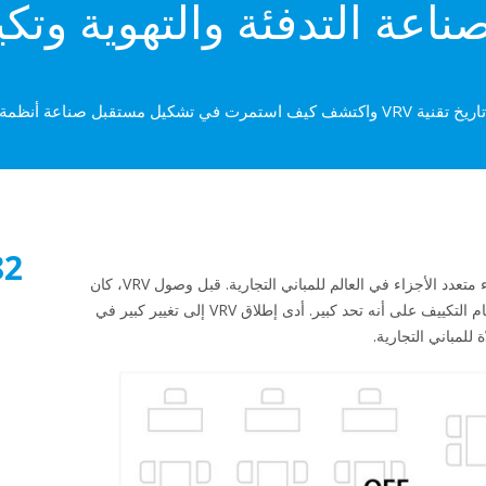
ناعة التدفئة والتهوية وتكي
مرت في تشكيل مستقبل صناعة أنظمة HVAC-R.
82
طوّرت Daikin نظام VRV: أول مكيف هواء متعدد الأجزاء في العالم للمباني التجارية. قبل وصول VRV، كان
يُنظر إلى التحكم الفردي بالمناطق في نظام التكييف على أنه تحد كبير. أدى إطلاق VRV إلى تغيير كبير في
 للمباني التجارية.