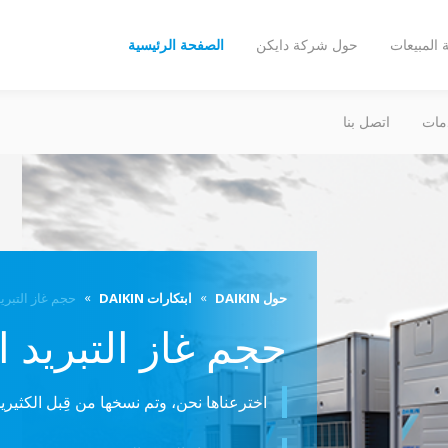
المبيعات
حول شركة دايكن
الصفحة الرئيسية
مات
اتصل بنا
حول DAIKIN
ابتكارات DAIKIN
حجم غاز التبريد
حجم غاز التبريد ا
اخترعناها نحن، وتم نسخها من قِبل الكثيري