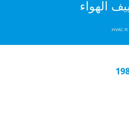
يف الهواء
19