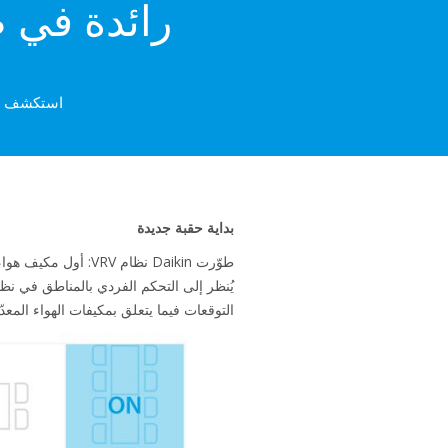
رائدة في ص
استكشف تاريخ تقنية VRV واكتشف كيف است
بداية حقبة جديدة
التوقعات فيما يتعلق بمكيفات الهواء المعدّة