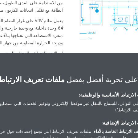
من الاستدامة على المدى الطويل، 
الطاقة مع تقليل انبعاثات الكربون من
يعمل نظام VRV على غرار ا
64 وحدة داخلية مع وحدة خارجية و
منفرد الاستطاعة التي تحتاجها بناءً ع
ودرجة الحرارة المطلوبة من جهاز الت
إن الاستطاعة الإجمالية المطلوبة من
تحدد كيف تقوم الوحدة الخارجية بضب
وفقاً لذلك.
من خلال توفير التبريد أو
الضاغط العاكس في توفير كمية كبيرة م
على تجربة أفضل بفضل
ملفات تعريف الارتباط
لارتباط الأساسية والوظيفية:
ى التوالي، للسماح بالتنقل عبر موقعنا الإلكتروني وتوفير الخدمات التي ستطلبها 
 الارتباط").
لارتباط الإضافية:
 الارتباط الخاصة بالأداء:
ملفات تعريف الارتباط التي تجمع إحصاءات حول حرك
مين على موقعنا الإلكتروني أو موقع خاص بجهة أخرى