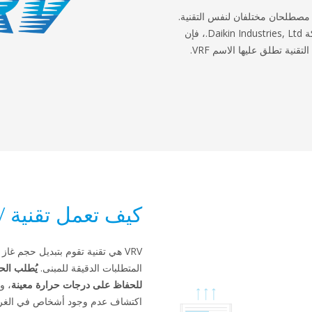
تغير)، مصطلحان مختلفان لنفس التقنية.
وبما أن VRV علامة تجارية تملكها شركة Daikin Industries, Ltd.، فإن
نية تطلق عليها الاسم VRF.
كيف تعمل تقنية VRV؟
VRV هي تقنية تقوم بتبديل حجم غاز
المتطلبات الدقيقة للمبنى.
يُطلب الح
للحفاظ على درجات حرارة معينة
، و
اكتشاف عدم وجود أشخاص في الغرفة.