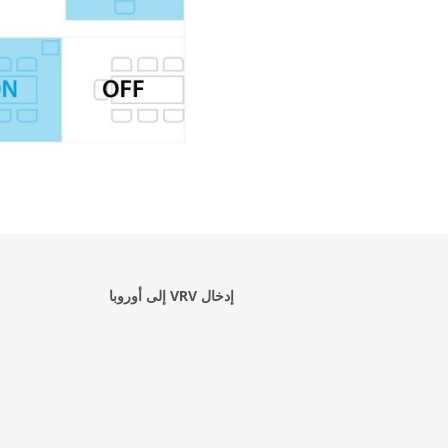
إدخال VRV إلى أوروبا