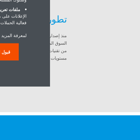
ملفات تعريف
تطور VRV
الإعلانات على 
فعالية الحملات ا
لمعرفة المزيد 
منذ إصدار أول نظام
السوق المتطورة. من زيادة الاستطاعة 
قبول ا
مستويات الراحة والكفاءة والوثوقية.