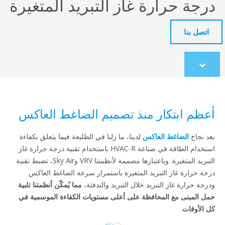
جة حرارة غاز التبريد المتغيرة
تصل بنا
Scroll
to
content
ظم ابتكار منذ تصميم الضاغط العاكس
 نجاح
الضاغط العاكس
لدينا، ما زلنا في الطليعة فيما يتعلق بكفاءة
استخدام الطاقة في صناعة HVAC-R باستخدام تقنية درجة حرارة غاز
التبريد المتغيرة. وباعتبارها مصممة لأنظمتنا VRV وSky Air، تضبط تقنية
ة حرارة غاز التبريد المتغيرة باستمرار سرعة الضاغط العاكس
جة حرارة غاز التبريد خلال التبريد والتدفئة،
مما يُمكّن أنظمتنا تلبية
 المبنى مع المحافظة على أعلى مستويات الكفاءة الموسمية في
الأوقات
.