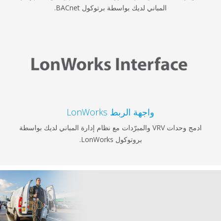
المباني لديك بواسطة برتوكول BACnet.
واجهة الربط LonWorks
ادمج وحدات VRV والمبرّدات مع نظام إدارة المباني لديك بواسطة
بروتوكول LonWorks.