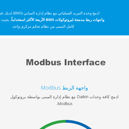
ادمج وحدة التبريد العملياتي مع نظام إدارة المباني (BMS) لديك. فنحن نقدم
واجهات ربط مدمجة لبروتوكولات BMS الأربعة الأكثر استخداماً
، بحيث يمكنك إدارة
كامل المبنى من نظام تحكم مركزي واحد.
واجهة الربط Modbus
ادمج كافة وحدات Daikin مع نظام إدارة المبنى بواسطة بروتوكول
Modbus.