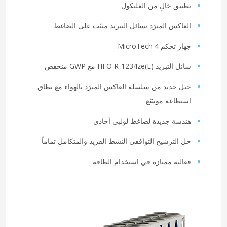
تطبيق خالٍ من الغليكول
العاكس المبرّد بسائل التبريد مثبّت على الضاغط
جهاز تحكم MicroTech 4
سائل التبريد HFO R-1234ze(E) مع GWP منخفض
جيل جديد من سلسلة العاكس المبرّد بالهواء مع نطاق
استطاعة موسّع
هندسة جديدة لضاغط لولبي أحادي
حل الترشيح التوافقي النشط الفريد والمتكامل تماماً
فعالية ممتازة في استخدام الطاقة