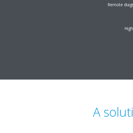
Remote diagno
High
A solut