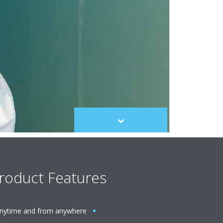
Scroll
to
content
roduct Features
t anytime and from anywhere