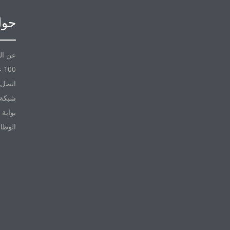
حول
عن ال
100 عام مع Daikin
اتصل ب
شبكة 
بوابة 
الوظا