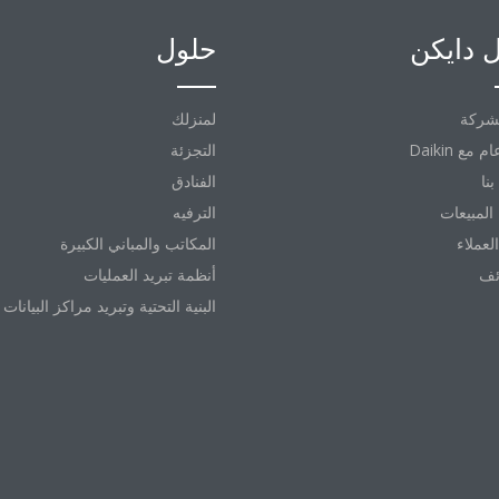
 دايكن
حلول
شركة
لمنزلك
التجزئة
نا
الفنادق
المبيعات
الترفيه
العملاء
المكاتب والمباني الكبيرة
ئف
أنظمة تبريد العمليات
البنية التحتية وتبريد مراكز البيانات