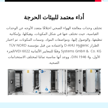
أداء معتمد للبيئات الحرجة
تختلف وحدات معالجة الهواء الصحي اختلافًا متعدد الأوجه عن الوحدات
القياسية، حيث تختلف عنها في شكل المكونات، وهيكلها، وإمكانية
تنظيفها، والوصول إليها، ومواصفات المواد، وسمات المكونات. تم اختبار
الطراز D-AHU Hygienic واعتماده من قبل مؤسسة TÜV NORD
Systems GmbH & Co. KG وفقًا للمعايير الألمانية VDI 6022/الجزء
الأول، وDIN 1946 4، ووجد أنها مناسبة تمامًا لمختلف الاستخدامات
الصحية.