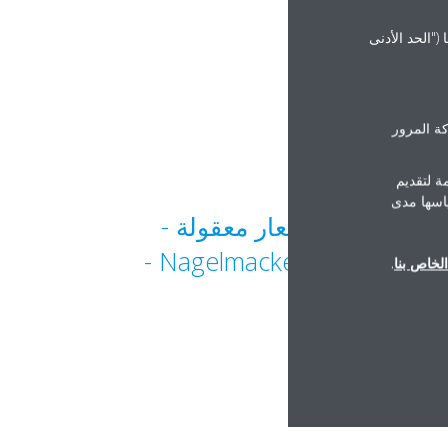
("الحد الأدنى
ة المرور
ة لتقديم
ياسها مدى
راحة مرئية بأسعار معقولة -
دراسة حالة Nagelmackers‏ -
لخاص بنا
.
DEU-1826
Read more