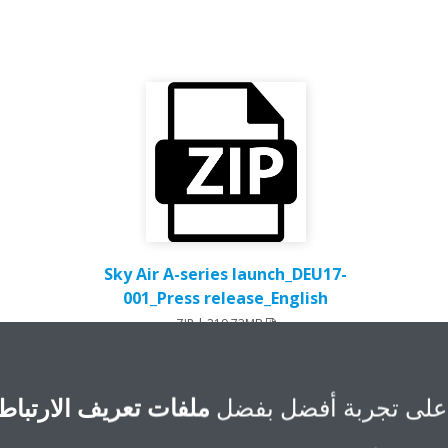
Sky Air A-series launch_DEU17-
001_Press release_English
ZIP | 219.73MB
على تجربة أفضل بفضل
ملفات تعريف الارتباط