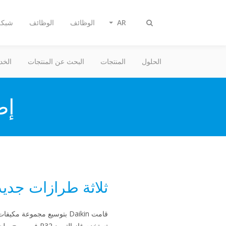
AR
الوظائف
الوظائف
شبكة 
Toggle
search
الحلول
المنتجات
البحث عن المنتجات
الخد
إطل
ثلاثة طرازات جديدة ر
تستخدم غاز التبريد R32 في بروج، بلجيكا.