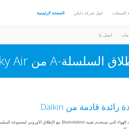
المبيعات
حول شركة دايكن
الصفحة الرئيسية
مات
اتصل بنا
اق السلسلة-A من Sky Air
ائدة قادمة من Daikin‏