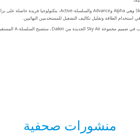
تتميز النماذج الثلاثة المبتكرة من Sky Air وهي Alpha وAdvance والسلسلة-
 في استخدام الطاقة وتقليل تكاليف التشغيل للمستخدمين النهائيين.
سلسلة-A المستقبلية من Sky Air علامة فارقة سريعاً.
منشورات صحفية