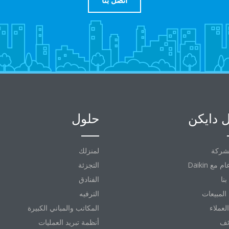
اتصل بنا
 دايكن
حلول
شركة
لمنزلك
التجزئة
نا
الفنادق
المبيعات
الترفيه
العملاء
المكاتب والمباني الكبيرة
ئف
أنظمة تبريد العمليات