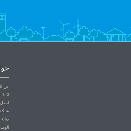
حول
عن ال
100 عام مع Daikin
اتصل ب
شبكة 
بوابة 
الوظا