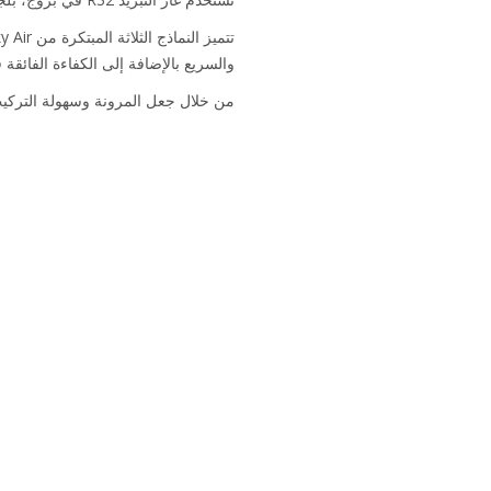
والسريع بالإضافة إلى الكفاءة الفائقة
من خلال جعل المرونة وسهولة التركيب في صميم مجموعة Sky Air الجديدة من Daikin، ستصبح ال