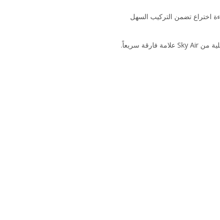
Active، بتكنولوجيا فريدة حاصلة على براءة اختراع تضمن التركيب السهل