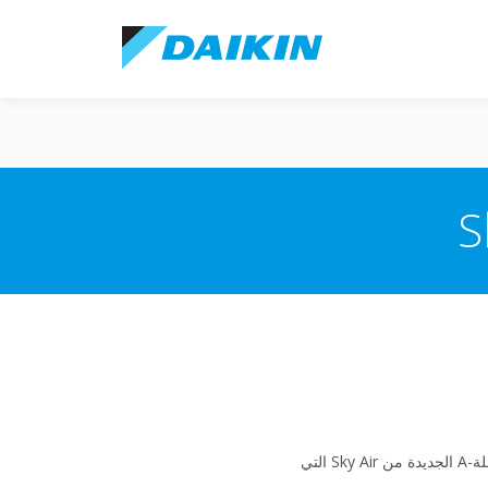
قامت Daikin بتوسيع مجموعة مكيفات الهواء التي تستخدم تقنية Bluevolution مع الإطلاق الأوروبي لمجموعة السلسلة-A الجديدة من Sky Air التي