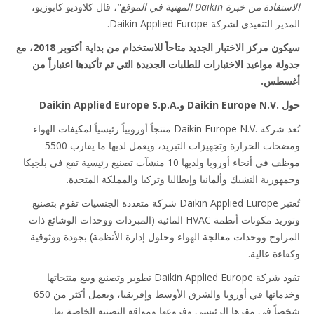
دة من خبرة Daikin المهنية في الموقع"،
قال كلاوديو كابوزيو،
 التنفيذي لشركة Daikin Applied Europe.
سيكون مركز الاختبار الجديد متاحاً للاستخدام من بداية أكتوبر 2018، مع
لة مواعيد الاختبارات للطلبات الجديدة التي تم تأكيدها اعتباراً من
سطس.
Daikin Applied Europe S
تُعد شركة Daikin Europe N.V.‎ منتجاً أوروبياً رئيسياً لمكيفات الهواء
ومضخات الحرارة وتجهيزات التبريد، ويعمل لديها ما يقارب 5500
موظف في أنحاء أوروبا ولديها 10 منشآت تصنيع رئيسية تقع في بلجيكا
هورية التشيك وألمانيا وإيطاليا وتركيا والمملكة المتحدة.
تُعتبر Daikin Applied Europe شركة متعددة الجنسيات تقوم بتصنيع
وتوريد مكونات أنظمة HVAC المائية (المبردات ووحدات الوشائع ذات
راوح ووحدات معالجة الهواء وحلول إدارة الأنظمة) بجودة ووثوقية
اءة عالية.
تقود شركة Daikin Applied Europe تطوير وتصنيع وبيع منتجاتها
وخدماتها في أوروبا والشرق الأوسط وإفريقيا، ويعمل أكثر من 650
اً في مقرها الرئيسي وفروعها ومواقع التصنيع الخاصة بها.