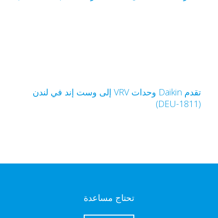
تقدم Daikin وحدات VRV إلى وست إند في لندن
(DEU-1
تحتاج مساعدة