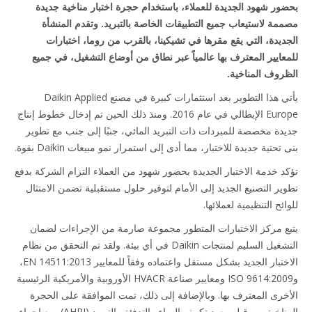
ور شهود الجديدة للعملاء، باستخدام حجرة اختبار مناخية جديدة
مة لاستيعاب جميع التطبيقات الخاصة بالتبريد. وتقدم المنشأة
ديدة، التي يقع مقرها في تشيكينا، بالقرب من روما، اختبارات
عايير المعترف بها عالمياً عبر نطاق من أوضاع التشغيل، في جميع
روف المناخية.
يأتي هذا التطوير بعد استثمارات كبيرة في مصنع Daikin Applied
Europe الإيطالي في عام 2016. ومنذ ذلك الحين تم إدخال خطوط إنتاج
دة مخصصة للمبردات ذات التبريد المائي، جنبًا إلى جنب مع تطوير
تحتية جديدة للاختبار، مما أدى إلى استمرار نمو مبيعات Daikin بقوة.
د خدمة الاختبار الجديدة بحضور شهود من العملاء التزام الشركة بدفع
ير التصنيع الجديد إلى الأمام لتوفير حلول مستقبلية تضمن الامتثال
ئح التنظيمية لعملائها.
ع مركز الاختبارات المتطور مجموعة صارمة من الإجراءات لضمان
التشغيل السليم لمنتجات Daikin في أي بيئة. ولقد تم التحقق من نظام
الاختبار الجديد بشكل مستقل واعتماده وفقاً للمعايير EN 14511:2013،
وISO 9614:2009 ومعايير صناعة HVACR الأوروبية والأمريكية الرئيسية
خرى المعترف بها. وبالإضافة إلى ذلك، تمت الموافقة على الحجرة
المناخية من قبل معهد تكييف الهواء والتدفئة والتبريد (AHRI)، مع إجراء