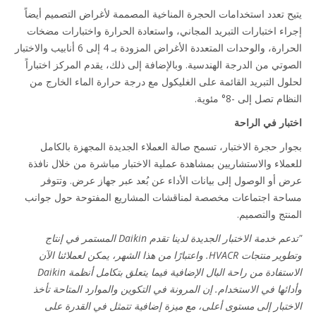
ح تعدد استخدامات الحجرة المناخية المصممة لأغراض التصميم أيضاً
اء اختبارات التبريد المجاني، واستعادة الحرارة واختبارات مضخات
الحرارة، والوحدات المتعددة الأغراض المزودة بـ 4 إلى 6 أنابيب والاختبار
وتي من الدرجة الهندسية. وبالإضافة إلى ذلك، يقدم المركز اختباراً
ول التبريد القائمة على الغليكول مع درجة حرارة الماء الخارج من
م تصل إلى -8° مئوية.
بار في الراحة
ار حجرة الاختبار، تسمح صالة العملاء الجديدة المجهزة بالكامل
ملاء والاستشاريين بمشاهدة عملية الاختبار مباشرة من خلال نافذة
 أو الوصول إلى بيانات الأداء عن بُعد عبر جهاز عرض. وتتوفر
حة اجتماعات مخصصة لمناقشات المشاريع المفتوحة حول جوانب
نتج والتصميم.
"تدعم خدمة الاختبار الجديدة لدينا تقدم Daikin المستمر في إنتاج
وتطوير منتجات HVACR. واعتبارًا من هذا الشهر، يمكن لعملائنا الآن
الاستفادة من راحة البال الإضافية فيما يتعلق بتكامل أنظمة Daikin
ائها في الاستخدام. إن المرونة في التكوين والموارد المتاحة تأخذ
ختبار إلى مستوى أعلى، مع ميزة إضافية تتمثل في القدرة على