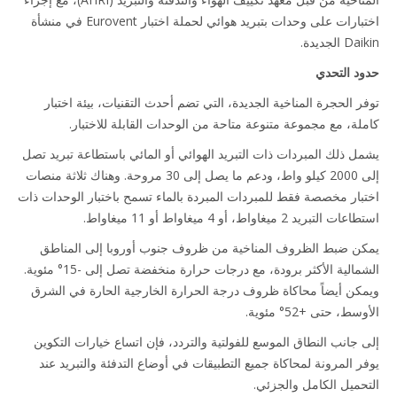
اختبارات على وحدات بتبريد هوائي لحملة اختبار Eurovent في منشأة
الجديدة.
د التحدي
ر الحجرة المناخية الجديدة، التي تضم أحدث التقنيات، بيئة اختبار
لة، مع مجموعة متنوعة متاحة من الوحدات القابلة للاختبار.
ل ذلك المبردات ذات التبريد الهوائي أو المائي باستطاعة تبريد تصل
إلى 2000 كيلو واط، ودعم ما يصل إلى 30 مروحة. وهناك ثلاثة منصات
بار مخصصة فقط للمبردات المبردة بالماء تسمح باختبار الوحدات ذات
لتبريد 2 ميغاواط، أو 4 ميغاواط أو 11 ميغاواط.
ن ضبط الظروف المناخية من ظروف جنوب أوروبا إلى المناطق
الشمالية الأكثر برودة، مع درجات حرارة منخفضة تصل إلى -15° مئوية.
كن أيضاً محاكاة ظروف درجة الحرارة الخارجية الحارة في الشرق
ط، حتى +52° مئوية.
 جانب النطاق الموسع للفولتية والتردد، فإن اتساع خيارات التكوين
ر المرونة لمحاكاة جميع التطبيقات في أوضاع التدفئة والتبريد عند
حميل الكامل والجزئي.