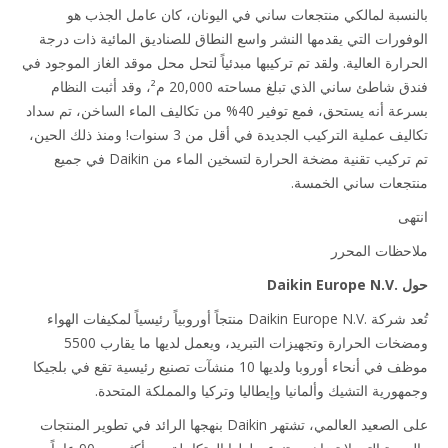
نسبة لمالكي منتجعات ساني في اليونان، كان عامل الجذب هو
فورات التي يقدمها النشر واسع النطاق للصناديق المائية ذات درجة
رارة العالية. ولقد تم تركيبها مبدئياً لتحل محل موقد الغاز الموجود في
فندق شاطئ ساني الذي تبلغ مساحته 20,000 م²، وقد أثبت النظام
بسرعة أنه يستحق، فمع توفير 40% من تكاليف الماء الساخن، تم سداد
تكاليف عملية التركيب الجديدة في أقل من 3 سنوات! ومنذ ذلك الحين،
تم تركيب تقنية مضخة الحرارة لتسخين الماء من Daikin في جميع
جعات ساني الخمسة.
هى
حظات المحرر
Daikin Eu
تُعد شركة Daikin Europe N.V.‎ منتجاً أوروبياً رئيسياً لمكيفات الهواء
ومضخات الحرارة وتجهيزات التبريد، ويعمل لديها ما يقارب 5500
موظف في أنحاء أوروبا ولديها 10 منشآت تصنيع رئيسية تقع في بلجيكا
هورية التشيك وألمانيا وإيطاليا وتركيا والمملكة المتحدة.
على الصعيد العالمي، تشتهر Daikin بنهجها الرائد في تطوير المنتجات