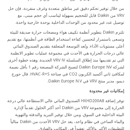
خلال توفير تحكم دقيق عبر مناطق متعددة وغرف منفردة، فإن حل
VRV من Daikin قابل للتحجيم بسهولة ليناسب أي حجم مبنى، مع
يل عدد غير محدود من الوحدات الداخلية بوحدة خارجية واحدة.
تلتزم Daikin بتطوير أنظمة تكييف هواء ومضخات حرارة صديقة للبيئة
عى باستمرار لتحسين كفاءة استخدام الطاقة في أنظمتها، مع تقديم
ى مستويات الأداء. وتُعد التوسعة المتعلقة بتقديم الصندوق المائي
ي درجات الحرارة هي الأحدث في مجموعة عمليات تطوير الانظمة
التي تم تقديمها منذ إطلاق السلسلة VRV IV الجديدة. وهذه خطوة أخرى
لشركة Daikin Europe NV لتصبح الشركة المصنعة رقم 1 بأقل بصمة
لمكافئ ثاني أكسيد الكربون CO2 في صناعة HVAC-R+S. قال جورج
ير منتج VRV في Daikin Europe N.V.
انيات غير محدودة
توفر إضافة HXHD200A8 الصندوق المائي عالي الاستطاعة عالي درجة
الحرارة إلى مجموعة VRV من Daikin أحد أكثر الحلول تقدماً لإدارة
يئة الداخلية في السوق. ومن خلال توفير التبريد والتدفئة والتهوية
والماء الساخن في نظام واحد، يعد حل VRV الأحدث من Daikin مثالياً
بيقات الأكبر والأكثر تعقيداً في المكاتب والفنادق.