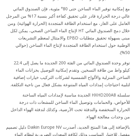
مع إمكانية توفير الماء الساخن حتى 80° مئوية، فإن الصندوق المائي
عالي درجة الحرارة قادر على تحقيق كفاءة أكبر بنسبة 17% من المرجل
امل على الغاز، مع استخدام الطاقة المتجددة (الحرارة الهوائية). ومن
خلال دمج الصندوق المائي HT لإنتاج الماء الساخن الصحي، يمكن لكل
مبنى بسهولة تحقيق متطلبات EPBD والامتثال لمعظم التشريعات
طنية حول استخدام الطاقة المتجددة لإنتاج الماء الساخن (حوالي
توفر وحدة الصندوق المائي من الفئة 200 الجديدة ما يصل إلى 22.4
و واط من طاقة التسخين. وتقدم إمكانية التوصيل بخزانات الماء
اخن المنزلية والألواح الشمسية لشركات التركيب خيارات إضافية
بية احتياجات إمدادات المياه المتنوعة بشكل فعال من ناحية التكلفة.
سلسلة HXHD200A8 الجديدة مناسبة لإمدادات المياه الساخنة
حواض، والحمامات وتوصيل الماء الساخن للمشعات ذات درجة
رارة المنخفضة والتدفئة تحت الأرضية، وكذلك لتدفئة الهواء الداخل
وحدات معالجة الهواء.
بالإضافة إلى هذا المنتج الجديد، أصدرت Daikin Europe NV دليل تصميم
ل للاختيار المناسب وذلك لكافة المعدات الضرورية لنظام الماء