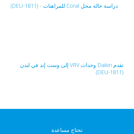
دراسة حالة محل Coral للمراهنات - (DEU-1811)
تقدم Daikin وحدات VRV إلى وست إند في لندن
(DEU-1
تحتاج مساعدة