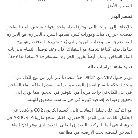
اخن الأمثل.
ير الهدر
إضافة إلى الراحة التي يوفرها نظام واحد وفوائد تسخين الماء الساخن
خة حرارة، هناك وفورات كبيرة يقدمها استرداد الحرارة، مع الحرارة
ستخرجة من وحدات التبريد والتي يُعاد تدويرها للتدفئة، وهو نهج
ل يوفر كفاءة شاملة مع استهلاك أقل. وعند توصيل النظام بخزانات
اء الساخن، يمكن أيضاً تخزين الحرارة المستخرجة لاستخدامها لاحقاً.
ية مثبتة: دراسات حالة
توفر حلول VRV من Daikin حلاً اقتصادياً غير بارز من نوع الكل-في-
د للتحكم بالمناخ لفنادق المدينة والترفيه. وتقدم إضافة الماء الساخن
حل الكل-في-واحد مزيداً من التوفير في الحجم، مما يؤدي إلى
يق وفورات إضافية كبيرة في حل مناسب وصديق للبيئة.
مع التركيز على تقليل انبعاثات ثاني أكسيد الكربون CO2 والابتعاد عن
الحلول القائمة على الوقود الأحفوري، اختار منتجع مارينا ARBOREA في
شتاد في ألمانيا تركيب الصندوق المائي الجديد الذي يوفر الآن الماء
اخن للتدفئة تحت الأرضية في مطاعمه.