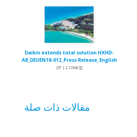
Daikin extends total solution HXHD-
A8_DEUEN18-012_Press Release_English
ZIP | 2.72MB
مقالات ذات صلة