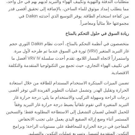
لبات التدفئة والتهوية وتكييف الهواء والتبريد لديهم بهم في حل واحد،
 يتطلب إمداد موثوق للماء الساخن، بالإضافة إلى تحقيق أقصى قدر
من كفاءة استخدام الطاقة. يوفر التوسيع الذي أحدثته Daikin في
عتها حلاً مثالياً ومعاصراً.
دة السوق في حلول التحكم بالمناخ
متخصصون في أنظمة التحكم بالمناخ، أحدث نظام Daikin الثوري حجم
غاز التبريد المتغير (VRV) ثورة في السوق عندما تم طرحه لأول مرة.
واستمراراً لاتجاه المسار اللامع، تقدم أحدث سلسلة VRV IV أفضل ما
تكييف الهواء التجاري، حيث تجمع بين التكنولوجيا المتقدمة والتكلفة
تصادية.
ن الميزات المبتكرة الاستخدام المستدام للطاقة من خلال استعادة
رارة وتقليل الهدر. وتشمل عمليات التطوير الفريدة التي توفر أقصى
ات الراحة وسهولة التركيب والاستخدام ما يلي: درجة حرارة غاز
ريد المتغيرة التي تقوم تلقائياً بضبط درجة حرارة غاز التبريد وفقاً
مل الفعلي لضمان التشغيل إلى الاستطاعة المطلوبة فقط؛ والتسخين
ستمر أثناء وضع إزالة الصقيع اليذي يعمل على تجنب الانخفاض
فاجئ في درجة الحرارة للمحافظة على مستويات الراحة؛ وبرامج
كوين المتقدمة لتسهيل وتسريع عمليات التكوين والتسليم.