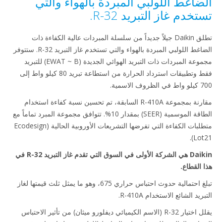
ضاغط اللولبي المبردة بالهواء والتي
خدم غاز التبريد R-32.
تطلق Daikin جيلاً جديداً من سلسلة المبردات عالية الكفاءة ذات
الضاغط اللولبي المبردة بالهواء والتي تستخدم غاز التبريد R-32. ستتوفر
مجموعة المبردات ذات التبريد الهوائي الجديدة (EWAT ~ B) للتبريد
فقط وتطبيقات استرداد الحرارة من استطاعة تبريد 80 كيلو واط إلى
 الاسمية.
مقارنة بمجموعة R-410A السابقة، تم تحسين نسبة كفاءة استخدام
الطاقة الموسمية (SEER) بمقدار 10%. تتوافق مجموعة المبرد تماماً مع
متطلبات الكفاءة التي تفرضها التشريعات الأوروبية الحالية (Ecodesign
Lot
Daikin هي الشركة الأولى في السوق التي تقدم غاز التبريد R-32 في
 القطاع.
تبلغ احتمالية حدوث احتباس حراري 675، وهو ما يمثل ثلث قيمتها لغاز
ريد الشائع الاستخدام R-410A.
يقلل اختيار R-32 (الاسم الكيميائي ديفلورو ميثان) من تأثير الاحتباس