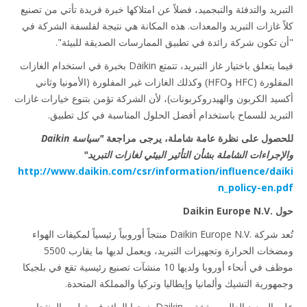
بريد والتدفئة والتبجميد، فضلاً عن امتلاكها خبرة فريدة تأتي من تصنيع
ً غازات التبريد والمعدات. هذه المكانة هي نتيجة لفلسفة الشركة في
 تكون شركة رائدة في تطبيق الممارسات الصديقة للبيئة".
فيما يتعلق باختيار غاز التبريد، تتمتع Daikin بخبرة في استخدام الغازات
المفلورة (HFC وHFO) وكذلك الغازات غير المفلورة (الأمونيا وثاني
يد الكربون والهيدروكربونات)، لأن الشركة تؤمن بتنوع خيارات غازات
بريد للسماح باستخدام أفضل الحلول المناسبة في كل تطبيق.
صول على نظرة عامة شاملة، يرجى مراجعة
"سياسة Daikin
إجراءات الشاملة بشأن التأثير البيئي لغازات التبريد"
http://www.daikin.com/csr/information/influence/da
n_policy-en.
Daikin Eu
تُعد شركة Daikin Europe N.V.‎ منتجاً أوروبياً رئيسياً لمكيفات الهواء
ومضخات الحرارة وتجهيزات التبريد، ويعمل لديها ما يقارب 5500
موظف في أنحاء أوروبا ولديها 10 منشآت تصنيع رئيسية تقع في بلجيكا
هورية التشيك وألمانيا وإيطاليا وتركيا والمملكة المتحدة.
على الصعيد العالمي، تشتهر Daikin بنهجها الرائد في تطوير المنتجات