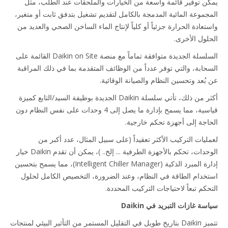
ن توفير قائمة واسعة من الخيارات والملحقات عند الطلب، مثل
جموعة المائية المدمجة بالكامل لتقديم تشغيل بتدفق ثابت أو متغير،
تعادة الحرارة جزئياً أو كلياً لإنتاج الماء الساخن الصحي والعديد من
لول الأخرى.
السلسلة الجديدة متوافقة تماماً مع منصة Daikin on Site القائمة على
حابة، والتي توفر عدداً من الوظائف المتقدمة بما في ذلك المراقبة
بُعد وتحسين النظام والصيانة الوقائية.
أكثر من ذلك، تأتي سلسلة Daikin الجديدة بوظيفة السيد/التابع كميزة
قياسية، مما يسمح بإدارة ما يصل إلى 4 وحدات على نفس النظام دون
اجة إلى أجهزة تحكم خارجية.
ليات التركيب الأكثر تعقيداً (على سبيل المثال، عدد أكبر من
الوحدات، تحكم بالأجهزة الطرفية ... إلخ.. )، يمكن أن تقدم Daikin خيار
إدارة المبرد الذكية (Intelligent Chiller Manager)، مما يسمح بتحسين
خدام الطاقة في النظام، وعند الضرورة، التخصيص الكامل لحلول
حكم تبعاً لاحتياجات التركيب المحددة.
ة غازات التبريد في Daikin
تتميز Daikin بتاريخ طويل في التقليل المستمر من التأثير البيئي لمنتجات