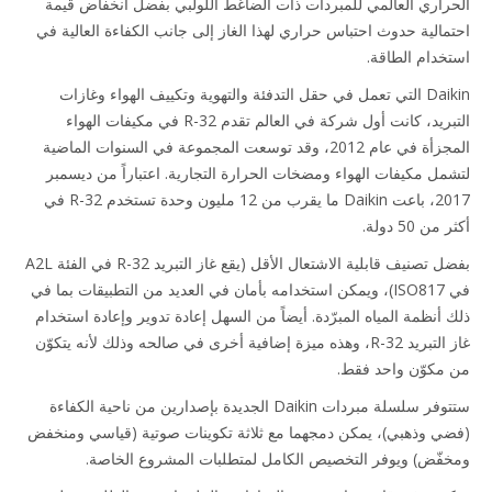
راري العالمي للمبردات ذات الضاغط اللولبي بفضل انخفاض قيمة
مالية حدوث احتباس حراري لهذا الغاز إلى جانب الكفاءة العالية في
خدام الطاقة.
Daikin التي تعمل في حقل التدفئة والتهوية وتكييف الهواء وغازات
التبريد، كانت أول شركة في العالم تقدم R-32 في مكيفات الهواء
المجزأة في عام 2012، وقد توسعت المجموعة في السنوات الماضية
مل مكيفات الهواء ومضخات الحرارة التجارية. اعتباراً من ديسمبر
2017، باعت Daikin ما يقرب من 12 مليون وحدة تستخدم R-32 في
ن 50 دولة.
بفضل تصنيف قابلية الاشتعال الأقل (يقع غاز التبريد R-32 في الفئة A2L
في ISO817)، ويمكن استخدامه بأمان في العديد من التطبيقات بما في
 أنظمة المياه المبرّدة. أيضاً من السهل إعادة تدوير وإعادة استخدام
غاز التبريد R-32، وهذه ميزة إضافية أخرى في صالحه وذلك لأنه يتكوّن
مكوّن واحد فقط.
ستتوفر سلسلة مبردات Daikin الجديدة بإصدارين من ناحية الكفاءة
ي وذهبي)، يمكن دمجهما مع ثلاثة تكوينات صوتية (قياسي ومنخفض
فّض) ويوفر التخصيص الكامل لمتطلبات المشروع الخاصة.