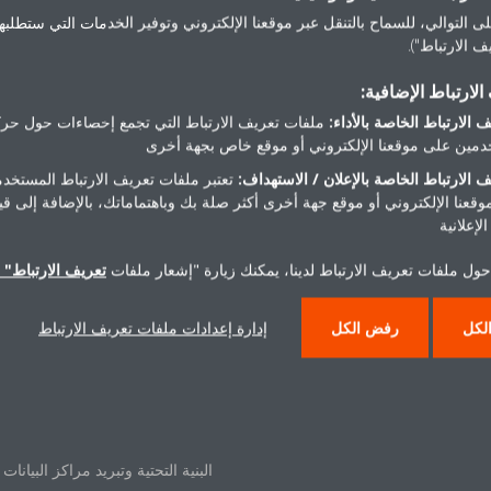
ى التوالي، للسماح بالتنقل عبر موقعنا الإلكتروني وتوفير الخدمات التي ستطلبها 
 الارتباط").
لارتباط الإضافية:
 الارتباط الخاصة بالأداء:
ملفات تعريف الارتباط التي تجمع إحصاءات حول حرك
مين على موقعنا الإلكتروني أو موقع خاص بجهة أخرى
 الارتباط الخاصة بالإعلان / الاستهداف:
تعتبر ملفات تعريف الارتباط المستخدم
موقعنا الإلكتروني أو موقع جهة أخرى أكثر صلة بك وباهتماماتك، بالإضافة إلى ق
 دايكن
حلول
لإعلانية
حول ملفات تعريف الارتباط لدينا، يمكنك زيارة "إشعار ملفات
تعريف الارتباط" ا
شركة
لمنزلك
التجزئة
لكل
رفض الكل
إدارة إعدادات ملفات تعريف الارتباط
نا
الفنادق
المبيعات
الترفيه
العملاء
المكاتب والمباني الكبيرة
ئف
أنظمة تبريد العمليات
البنية التحتية وتبريد مراكز البيانات