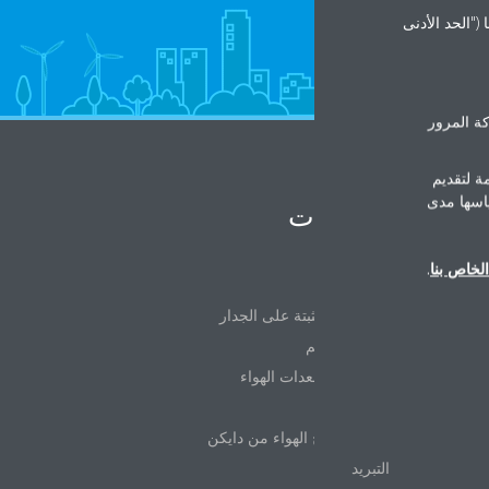
("الحد الأدنى
ة المرور
ة لتقديم
ياسها مدى
المنتجات
لخاص بنا
.
VRV
الوحدات المثبتة على الجدار
أنظمة التحكم
المبردات ومعدات الهواء
تنقية الهواء
وحدة ترشيح الهواء من دايكن
التبريد