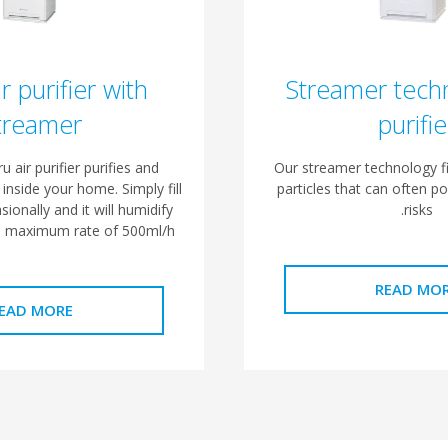
r purifier with
Streamer techn
treamer
purifie
u air purifier purifies and
Our streamer technology fi
 inside your home. Simply fill
particles that can often p
sionally and it will humidify
risks.
a maximum rate of 500ml/h.
READ MO
EAD MORE