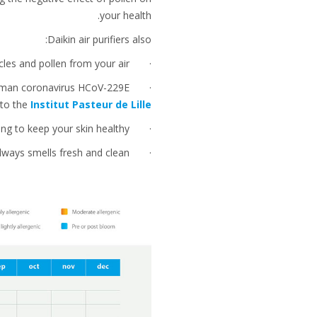
your health.
Daikin air purifiers also:
· Minimise asthma and allergy symptoms by removing dust particles and pollen from your air.
e human coronavirus HCoV-229E
 to the
Institut Pasteur de
Lille
· Infuse moisture into the air when it is too dry, helping to keep your skin healthy.
· Control odours so your home always smells fresh and clean.