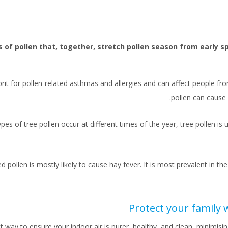
 of pollen that, together, stretch pollen season from early sp
lprit for pollen-related asthmas and allergies and can affect people f
pollen can cause 
ypes of tree pollen occur at different times of the year, tree pollen is
 pollen is mostly likely to cause hay fever. It is most prevalent in 
Protect your family w
ect way to ensure your indoor air is purer, healthy, and clean, minimisi