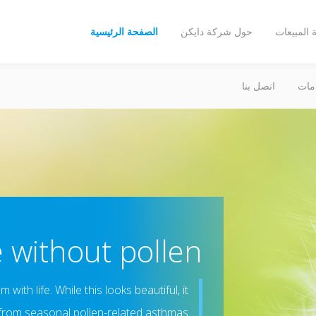
المبيعات
حول شركة دايكن
الصفحة الرئيسية
مات
اتصل بنا
e without pollen
th life. While this looks beautiful, it
 from seasonal pollen-related asthmas