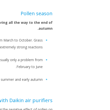
Pollen season
ring all the way to the end of
autumn.
rom March to October. Grass
extremely strong reactions.
 usually only a problem from
February to June.
the summer and early autumn.
ith Daikin air purifiers
ng the negative effect of pollen on