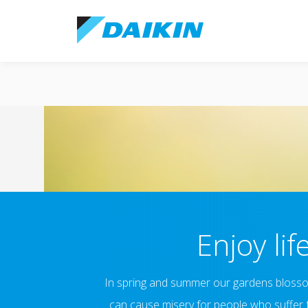
Enjoy lif
In spring and summer our gardens blossom wi
can cause misery for people who suffer