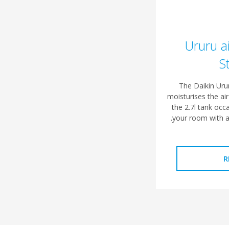
Ururu ai
S
The Daikin Urur
moisturises the air
the 2.7l tank occa
your room with 
R