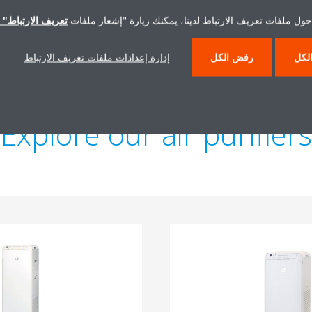
Source:
www.hooikoorts.com/content/uploads/2019/04/Ho
حول ملفات تعريف الارتباط لدينا، يمكنك زيارة "إشعار ملفات
تعريف الارتباط" ا
لكل
رفض الكل
إدارة إعدادات ملفات تعريف الارتباط
Explore our air purifiers