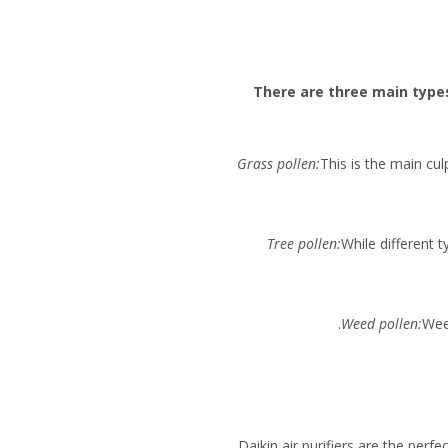
There are three main types
Grass pollen:
This is the main cu
Tree pollen:
While different t
Weed pollen:
Weed
Daikin air purifiers are the perf