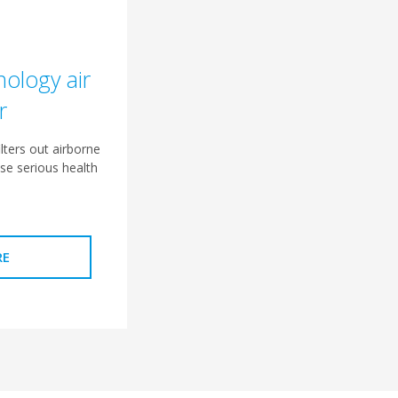
ology air
r
lters out airborne
ose serious health
RE