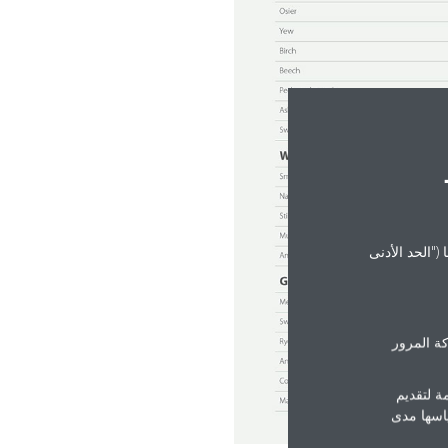
("الحد الأدنى
ة المرور
ة لتقديم
ياسها مدى