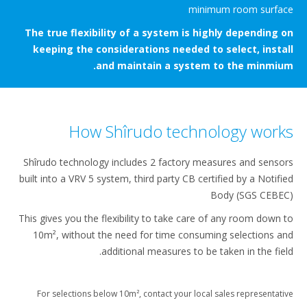
minimum room
The true flexibility of a system is highly depe
keeping the considerations needed to select,
and maintain a system to the m
How Shîrudo technology 
Shîrudo technology includes 2 factory measures and
built into a VRV 5 system, third party CB certified by a
Body (SG
This gives you the flexibility to take care of any roo
10m², without the need for time consuming select
additional measures to be taken in t
For selections below 10m², contact your local sales repr