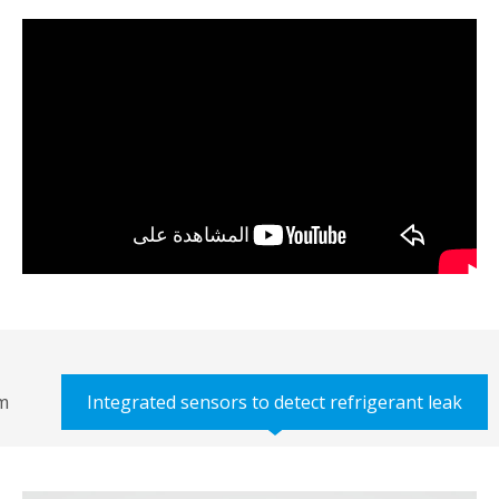
rated alarm
Integrated sensors to detect refrigeran