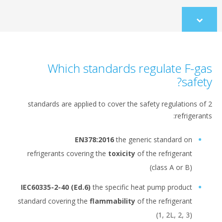
co
Which standards regulate 
2 standards are applied to cover the safety regulat
ref
EN378:2016
the generic standard
refrigerants covering the
toxicity
of the refriger
(class A or
IEC60335-2-40 (Ed.6)
the specific heat pump prod
standard covering the
flammability
of the refriger
(1, 2L, 2,