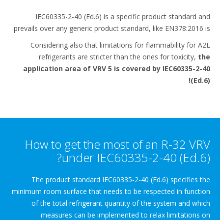
IEC60335-2-40 (Ed.6) is a specific product sta
prevails over any generic product standard, like EN378
Considering also that limitations for flammabilit
refrigerants are stricter than the ones for toxi
application area of VRV 5 is covered by IEC60
How to get the most of an R-3
under IEC60335-2-40 (E
The product standard IEC60335-2-40 (Ed.6) spec
minimum room surface that needs to be respected in 
of the total refrigerant quantity of the system 
measures can be implemented to relax limita