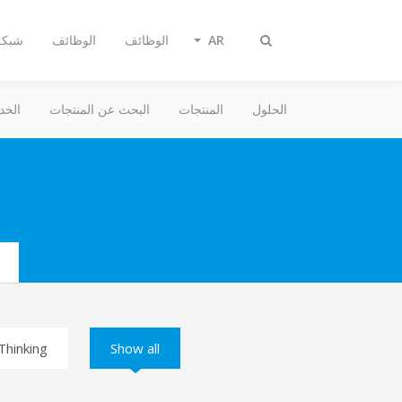
AR
الوظائف
الوظائف
شبكة 
Toggle
search
الحلول
المنتجات
البحث عن المنتجات
الخد
rch
Thinking
Show all