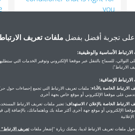
e
you
ed
Different people and different circumstances
so
may require very different climate control
en
solutions. A number of key factors need to
على تجربة أفضل بفضل
ملفات تعريف الارتباط
ce
be kept in mind when selecting the perfect
rs
unit for your space to ensure the perfect
لارتباط الأساسية والوظيفية:
he
climate all year long.
to
ى التوالي، للسماح بالتنقل عبر موقعنا الإلكتروني وتوفير الخدمات التي ستطلبها 
on
 الارتباط").
Read More
h.
لارتباط الإضافية:
 الارتباط الخاصة بالأداء:
ملفات تعريف الارتباط التي تجمع إحصاءات حول حرك
e
مين على موقعنا الإلكتروني أو موقع خاص بجهة أخرى
 الارتباط الخاصة بالإعلان / الاستهداف:
تعتبر ملفات تعريف الارتباط المستخدم
موقعنا الإلكتروني أو موقع جهة أخرى أكثر صلة بك وباهتماماتك، بالإضافة إلى ق
لإعلانية
1
حول ملفات تعريف الارتباط لدينا، يمكنك زيارة "إشعار ملفات
تعريف الارتباط" ا
r