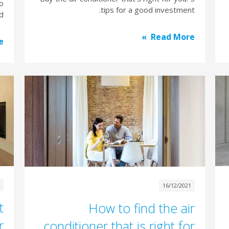
to
tips for a good investment.
d.
Read More
e
1
16/12/2021
t
How to find the air
r
conditioner that is right for