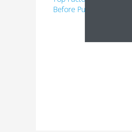
Before Purchasing an A
Read Mor