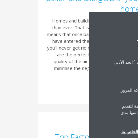
hom
Homes and buildings are better insulat
than ever. That is a good thing, but it al
means that once bad air particles and poll
have entered the room, there is a chan
you’ll never get rid of them. Our air purifie
are the perfect solution to improve t
quality of the air inside your home and 
("الحد الأدنى
minimise the negative effect of pollen 
your healt
ة المرور
Read Mor
ة لتقديم
ياسها مدى
16/12/202
لخاص بنا
.
Top Factors To Conside