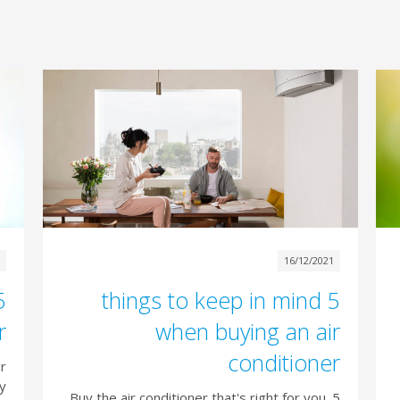
1
16/12/2021
5 things to keep in mind
r
when buying an air
conditioner
ir
gy
Buy the air conditioner that's right for you. 5