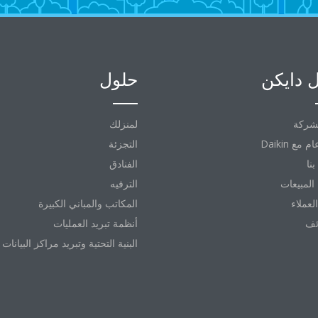
 دايكن
حلول
شركة
لمنزلك
التجزئة
نا
الفنادق
المبيعات
الترفيه
العملاء
المكاتب والمباني الكبيرة
ئف
أنظمة تبريد العمليات
البنية التحتية وتبريد مراكز البيانات