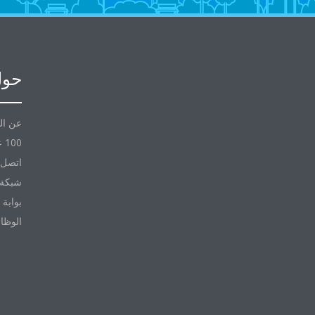
حول
عن ال
100 عام مع Daikin
اتصل ب
شبكة 
بوابة 
الوظا