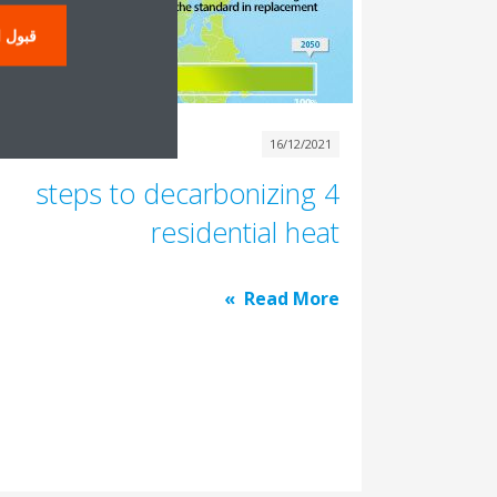
قبول ا
16/12/2021
4 steps to decarbonizing
residential heat
Read More