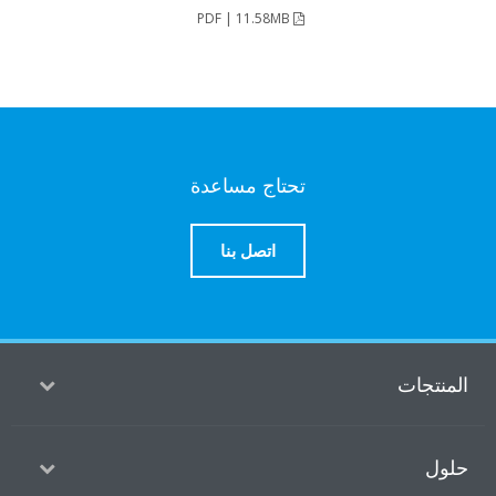
PDF | 11.58MB
تحتاج مساعدة
اتصل بنا
منتجات
ول