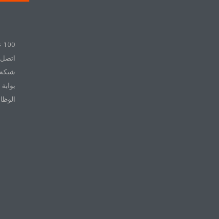
عن ال
100 عام مع Daikin
اتصل ب
شبكة 
بوابة 
الوظا