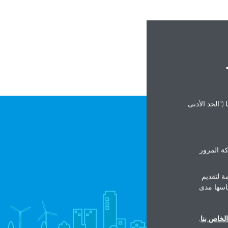
It can take up
("الحد الأدنى
ة المرور
ة لتقديم
ياسها مدى
لخاص بنا
.