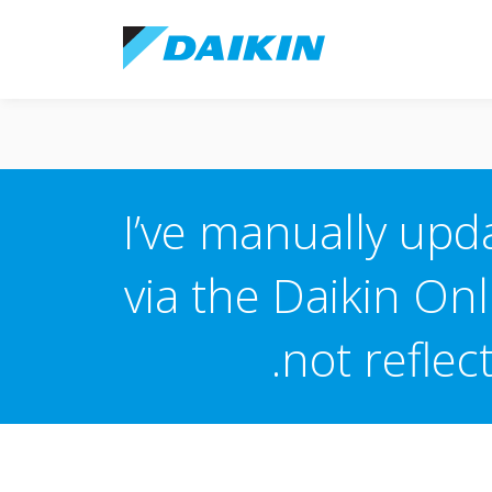
I’ve manually upd
via the Daikin Onl
not refle