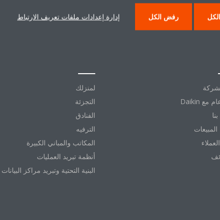
لكل
رفض الكل
إدارة إعدادات ملفات تعريف الارتباط
 دايكن
حلول
شركة
لمنزلك
التجزئة
نا
الفنادق
المبيعات
الترفيه
العملاء
المكاتب والمباني الكبيرة
ئف
أنظمة تبريد العمليات
البنية التحتية وتبريد مراكز البيانات