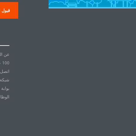
قبول ا
حول
عن ال
100 عام مع Daikin
اتصل ب
شبكة 
بوابة 
الوظا