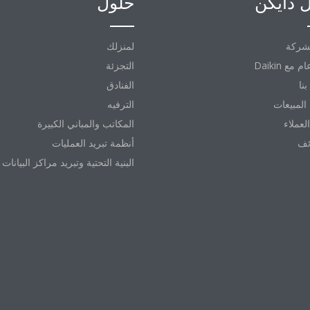
 دايكن
حلول
شركة
لمنزلك
التجزئة
نا
الفنادق
المبيعات
الترفيه
العملاء
المكاتب والمباني الكبيرة
ئف
أنظمة تبريد العمليات
البنية التحتية وتبريد مراكز البيانات