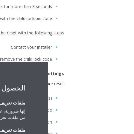
ock for more than 3 seconds
with the child lock pin code
be reset with the following steps:
Contact your installer
 remove the child lock code.
AN adapter clears all settings.
Settings that are reset:
الحصول 
connection (LAN settings)
ملفات تعريف ا
Child lock code
إنها ضرورية، عل
من ملفات تعريف
Unit name and icon
ملفات تعريف ا
apter and the user account