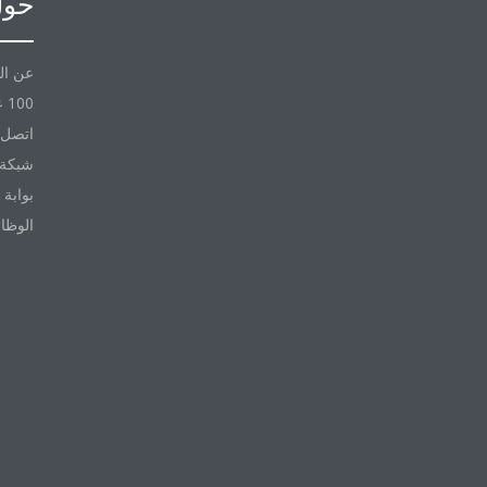
حول
عن ال
100 عام مع Daikin
اتصل ب
شبكة 
بوابة 
الوظا