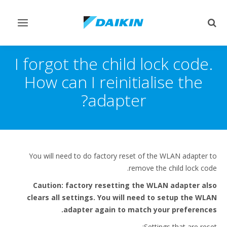
Toggle
Toggle
vigation
search
I forgot the child lock code.
How can I reinitialise the
adapter?
You will need to do factory reset of the WLAN adapter to
remove the child lock code.
Caution: factory resetting the WLAN adapter also
clears all settings. You will need to setup the WLAN
adapter again to match your preferences.
Settings that are reset: