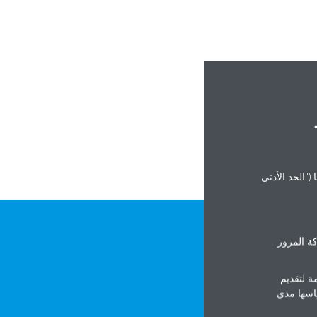
("الحد الأدنى
ة المرور
ة لتقديم
ياسها مدى