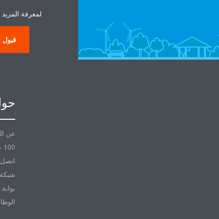
لمعرفة المزيد 
قبول ا
حول
عن ال
100 عام مع Daikin
اتصل ب
شبكة 
بوابة 
الوظا