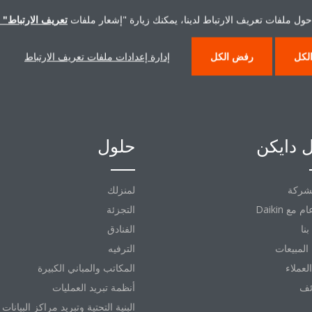
حول ملفات تعريف الارتباط لدينا، يمكنك زيارة "إشعار ملفات
تعريف الارتباط" ا
لكل
رفض الكل
إدارة إعدادات ملفات تعريف الارتباط
 دايكن
حلول
شركة
لمنزلك
التجزئة
نا
الفنادق
المبيعات
الترفيه
العملاء
المكاتب والمباني الكبيرة
ئف
أنظمة تبريد العمليات
البنية التحتية وتبريد مراكز البيانات