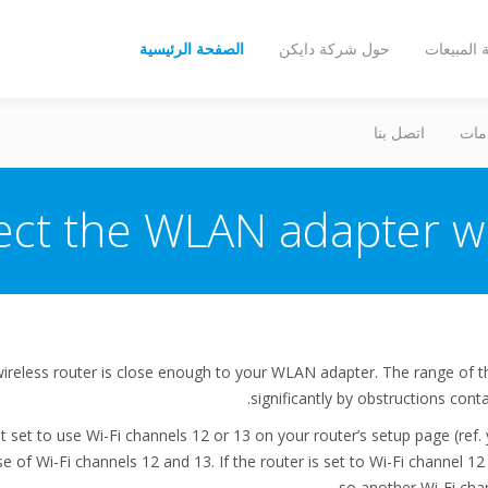
المبيعات
حول شركة دايكن
الصفحة الرئيسية
مات
اتصل بنا
ect the WLAN adapter wi
wireless router is close enough to your WLAN adapter. The range of
significantly by obstructions conta
ot set to use Wi-Fi channels 12 or 13 on your router’s setup page (re
 of Wi-Fi channels 12 and 13. If the router is set to Wi-Fi channel 12
so another Wi-Fi chan