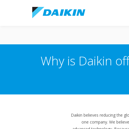
Why is Daikin of
Daikin believes reducing the g
one company. We believe f
advanced technology. Because 