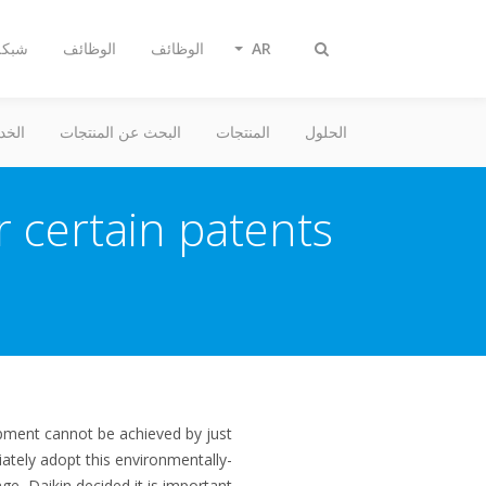
AR
الوظائف
الوظائف
شبكة 
Toggle
search
الحلول
المنتجات
البحث عن المنتجات
الخد
r certain patents
ipment cannot be achieved by just
ately adopt this environmentally-
e, Daikin decided it is important