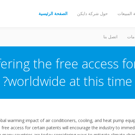
المبيعات
حول شركة دايكن
الصفحة الرئيسية
مات
اتصل بنا
fering the free access fo
worldwide at this time?
lobal warming impact of air conditioners, cooling, and heat pump equ
ree access for certain patents will encourage the industry to immedi
many countries are today considering ways to mitigate climate chang