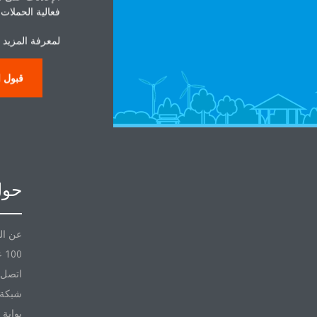
فعالية الحملات ا
لمعرفة المزيد 
قبول ا
حول
عن ال
100 عام مع Daikin
اتصل ب
شبكة 
بوابة 