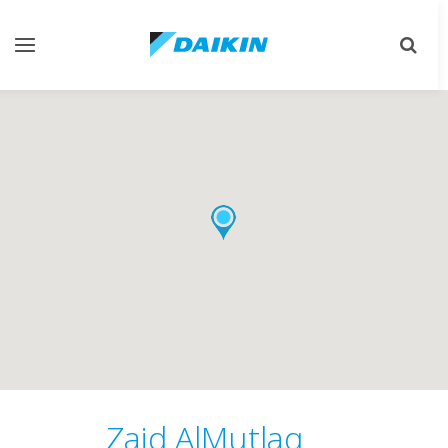
Toggle
Toggle
gation
search
Zaid AlMutlaq