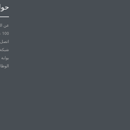
حول
عن ال
100 عام مع Daikin
اتصل ب
شبكة 
بوابة 
الوظا