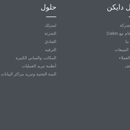
 دايكن
حلول
شركة
لمنزلك
التجزئة
نا
الفنادق
المبيعات
الترفيه
العملاء
المكاتب والمباني الكبيرة
ئف
أنظمة تبريد العمليات
البنية التحتية وتبريد مراكز البيانات