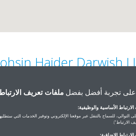
ohsin Haider Darwish L
على تجربة أفضل بفضل
ملفات تعريف الارتباط
لارتباط الأساسية والوظيفية:
ى التوالي، للسماح بالتنقل عبر موقعنا الإلكتروني وتوفير الخدمات التي ستطلبها 
+968 2 473 2346
P.O Box
 الارتباط").
nsales@daikinmea.com
لارتباط الإضافية:
Get directions