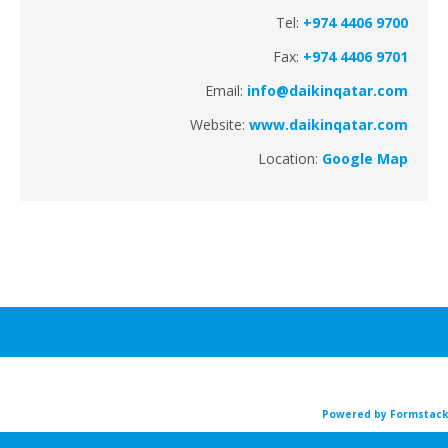
Tel:
+974 4406 9700
Fax:
+974 4406 9701
Email:
info@daikinqatar.com
Website:
www.daikinqatar.com
Location:
Google Map
Powered by For