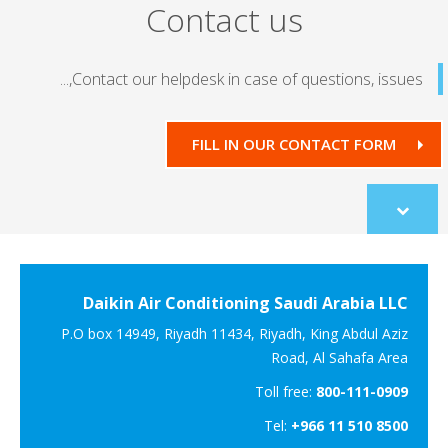
Contact us
Contact our helpdesk in case of questions, issues,.
FILL IN OUR CONTACT FORM
Scroll
to
content
Daikin Air Conditioning Saudi Arabia LLC
P.O box 14949, Riyadh 11434, Riyadh, King Abdul Aziz
Road, Al Sahafa Area
Toll free:
800-111-0909
Tel:
+966 11 510 8500