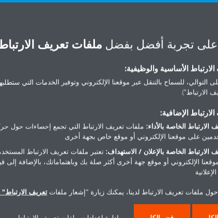
aikin Warranty Claim Fo
على تجربة أفضل بفضل
ملفات تعريف الارتباط
لارتباط الأساسية والوظيفية:
ى التوالي، للسماح بالتنقل عبر موقعنا الإلكتروني وتوفير الخدمات التي ستطلبها 
 الارتباط").
 Under Daikin
Submit Claims 
لارتباط الإضافية:
nd Africa FZE
Conditioning
 الارتباط الخاصة بالأداء:
ملفات تعريف الارتباط التي تجمع إحصاءات حول حرك
مين على موقعنا الإلكتروني أو موقع خاص بجهة أخرى
s (Except Egypt,
 الارتباط الخاصة بالإعلان / الاستهداف:
تعتبر ملفات تعريف الارتباط المستخدم
موقعنا الإلكتروني أو موقع جهة أخرى أكثر صلة بك وباهتماماتك، بالإضافة إلى ق
Qatar)
لإعلانية
CLICK HERE
حول ملفات تعريف الارتباط لدينا، يمكنك زيارة "إشعار ملفات
تعريف الارتباط" ا
OR THE FORM
لكل
رفض الكل
إدارة إعدادات ملفات تعريف الارتباط