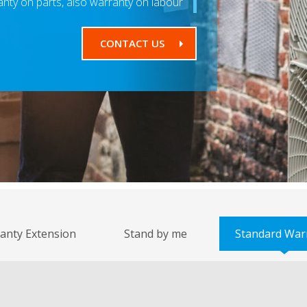
ranty on parts, also warranty on labour.
CONTACT US
anty Extension
Stand by me
Standard War