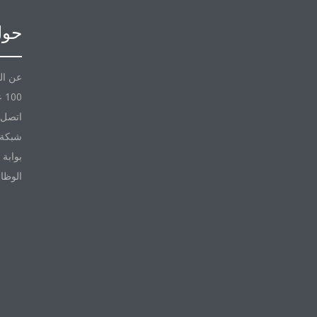
حول
عن ال
100 عام مع Daikin
اتصل ب
شبكة 
بوابة 
الوظا