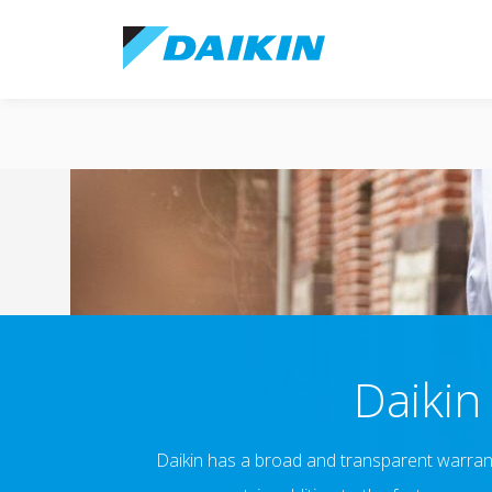
Daikin
Daikin has a broad and transparent warranty