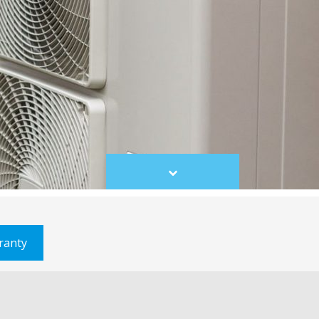
Scroll
to
content
ranty