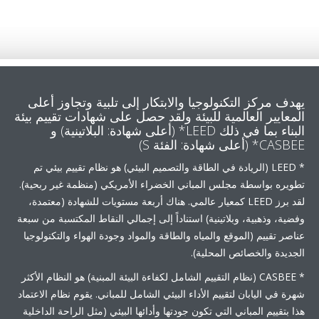
ف مركز التكنولوجيا والابتكار إلى تلبية وتجاوز أعلى
عايير العالمية للبيئة ولقد حصل على شهادات تقييم بيئة
البناء بما في ذلك LEED* (أعلى شهادة: البلاتينية) و
(أعلى شهادة: الفئة S)
* LEED (الريادة في الطاقة والتصميم البيئي) هو نظام تقييم بيئي تم
يره بواسطة مجلس المباني الخضراء الأمريكي (منظمة غير ربحية).
لقد برز LEED كمعيار عالمي. هناك أربعة مستويات للشهادة (معتمدة،
ية، وذهبية، وبلاتينية) استناداً إلى إجمالي النقاط المكتسبة من سبعة
صر تقييم (الموقع والمياه والطاقة والمواد وجودة الهواء والتكنولوجيا
ديدة والخصائص المحلية).
* CASBEE (نظام التقييم الشامل لكفاءة البيئة المبنية) هو النظام الأكثر
ة في اليابان لتقييم الأداء البيئي الشامل للمباني. يقوم نظام الاعتماد
بتقييم المباني التي تكون جودتها وأدائها البيئي (مثل الراحة الداخلية