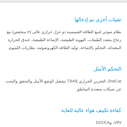
يات أخرى تم إدخالها
نظام ضوئي لتتبع الطاقة الشمسية ذو عزل حراري عالي (e-منخفض) مع
ج متعدد الطبقات، التهوية الطبيعية، الإضاءة الطبيعية، خندق الحرارة
عتدلة، التحكم بالإضاءة، توليد الطاقة الكهروضوئية، بطاريات الليثيوم
حكم الأمثل
EneCut، التخزين الحراري TBAB تشغيل الوضع الأمثل والتحقق والبحث
شبكات متعددة المناطق
ءة تكييف هواء عالية للغاية
DES