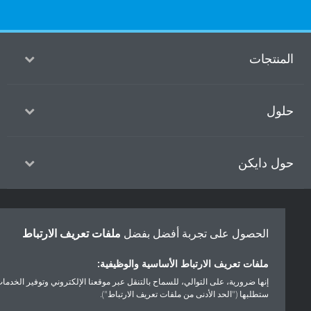
منتجات
ول
ل دايكن
حقوق النشر © دايكن
الحصول على تجربة أفضل بفضل
ملفات تعريف الارتباط
سياسة حماية البيانات
إشعار ملفات تعريف الارتباط
إشعار قانوني
أخلاقيات الشركة
ملفات تعريف الارتباط الأساسية والوظيفية:
إنها ضرورية، على التوالي، للسماح بالتنقل عبر موقعنا الإلكتروني وتوفير الخدمات التي
ستطلبها ("الحد الأدنى من ملفات تعريف الارتباط").