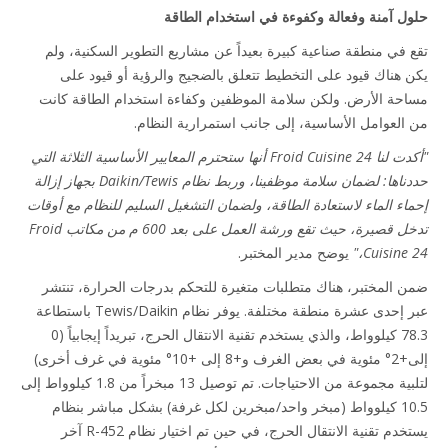
ل آمنة وفعالة وكفوءة في استخدام الطاقة
 في منطقة صناعية كبيرة بعيداً عن مشاريع التطوير السكنية، ولم
 هناك قيود على التخطيط تتعلق بالضجيج والرؤية أو قيود على
حة الأرض. ولكن سلامة الموظفين وكفاءة استخدام الطاقة كانت
العوامل الأساسية، إلى جانب استمرارية النظام.
"أكدت لنا Froid Cuisine 24 أنها ستحترم المعايير الأساسية الثلاثة التي
حددناها: لضمان سلامة موظفينا، وربط نظام Tewis‏/Daikin بجهاز إزالة
اء الماء لاستعادة الطاقة، ولضمان التشغيل السليم للنظام مع أوقات
تدخل قصيرة، حيث تقع ورشة العمل على بعد 600 م من مكاتب Froid
Cuisine 
يوضح مدير المختبر.
 المختبر، هناك متطلبات متغيرة للتحكم بدرجات الحرارة، تنتشر
عبر إحدى عشرة منطقة مختلفة. يوفر نظام Tewis/Daikin باستطاعة
78.3 كيلوواط، والذي يستخدم تقنية الانتقال الحرج، تبريداً إيجابياً (0
إلى+2° مئوية في بعض الغرف و+8 إلى +10° مئوية في غرف أخرى)
لتلبية مجموعة من الاحتياجات. تم توصيل 13 مبخراً من 1.8 كيلوواط إلى
10.5 كيلوواط (مبخر واحد/مبخرين لكل غرفة) بشكل مباشر بنظام
يستخدم تقنية الانتقال الحرج، في حين تم اختيار نظام R-452 آخر