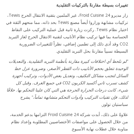
يرات بسيطة مقارنةً بالتركيبات التقليدية
زار مديرو Froid Cuisine 24، غير الملمين بتقنية الانتقال الحرج Tewis،
تركيبات مشابهة وزاروا أيضاً مصنع Tewis بحد ذاته، مما منحهم الثقة في
اختيار نظام Tewis. ركزت زيارة ثانية قبل عملية التركيب على النقاط
اسة بما فيها تركيب نظام الأنابيب لتقنية الانتقال الحرج لغاز التبريد
CO2 وقد أدى ذلك إلى تطمين إضافي، نظراً للتغييرات الضرورية
يطة نسبياً مقارنةً بحل التبريد التقليدي.
 نلحظ أي اختلافات كبيرة مقارنة بأنظمة التبريد التقليدية. والتعديلات
حيدة تتعلق بحجم الأنابيب ذات القطر الأصغر، وضرورة عزل خط
ائل لتجنب مشاكل التكثيف، وتعديل بعض الأدوات، وتركيب أجهزة
كشف تسرب ثاني أكسيد الكربون CO2 في جميع الغرف. وقبل كل
، كانت درجات الحرارة الحرجة هي التي كان علينا التحكم بها. خلافًا
ك، فإن تقنيات التركيب وأدوات التحكم متشابهة تماماً،"
يشرح
ستيان تولوز.
علاوةً على ذلك، أبدت شركة Froid Cuisine 24 التزامها بدعم الخدمة،
خلال الحصول على مواصفات الأختصاصيين المطلوبة وإعداد نظام
وبة خلال عطلات نهاية الأسبوع.