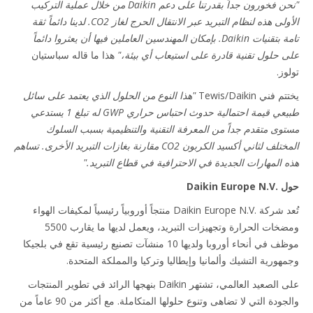
"نحن فخورون جداً بقدرتنا على دعم Daikin من خلال عملية التركيب
الأولى هذه لنظام التبريد عبر الانتقال الحرج لغاز CO2. لدينا دائماً ثقة
تامة بتقنيات Daikin. بإمكان المهندسين العاملين فيها أن يعثروا دائماً
 حلول تقنية قادرة على استيعاب أي بيئة،"
هذا ما قاله سباستيان
ز.
ني Tewis/Daikin
"هذا النوع من الحلول الذي يعتمد على سائل
طبيعي قيمة احتمالية حدوث احتباس حراري GWP له تبلغ 1 يستدعي
وى متقدم جداً من المعرفة التقنية والتنظيمية بسبب السلوك
المختلف لثاني أكسيد الكربون CO2 مقارنة بغازات التبريد الأخرى. تساهم
 المهارات الجديدة في الاحترافية في قطاع التبريد."
Daikin Eu
تُعد شركة Daikin Europe N.V.‎ منتجاً أوروبياً رئيسياً لمكيفات الهواء
ومضخات الحرارة وتجهيزات التبريد، ويعمل لديها ما يقارب 5500
موظف في أنحاء أوروبا ولديها 10 منشآت تصنيع رئيسية تقع في بلجيكا
هورية التشيك وألمانيا وإيطاليا وتركيا والمملكة المتحدة.
على الصعيد العالمي، تشتهر Daikin بنهجها الرائد في تطوير المنتجات
والجودة التي لا تضاهى وتنوع حلولها المتكاملة. مع أكثر من 90 عاماً من