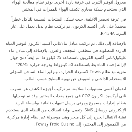
ول لتوفير التبريد في غرفة باردة أخرى. يوفر نظام معالجة الهواء
ي يستخدم شبكة مجاري تكييف الهواء للممرات في المختبر.
غرفة تحضير الأغلفة، حيث تشكل المنتجات المسببة للتآكل خطراً
ملاً على ثاني أكسيد الكربون، تم تركيب نظام بديل يعمل على غاز
 R-134A.
إضافة إلى ذلك، تم تركيب مبادل ماء/ثاني أكسيد الكربون لتوفير المياه
اردة المطلوبة في منطقتي المجفف والفرن، بالإضافة إلى مبادل ماء
غليكول/ثاني أكسيد الكربون باستطاعة 25 كيلوواط. تم إيضاً دمج جهاز
لإزالة إحماء الماء بطاباستطاعة 50 كيلوواط ودرجة حرارة 20/45°
مئوية مع نظام Tewis لاسترداد الحرارة، وتوفير الماء الساخن المنزلي
ستخدام الداخلي والتعويض عن تهوية المطبخ حسب الطلب.
ان أقصى مستويات السلامة، تم تركيب أجهزة الكشف عن تسرب
ثاني أوكسيد الكربون CO2 في جميع معدات المختبر. وقد تم توصيلها
ام إنذارات مسموع ومرئي يرسل تنبيهات تلقائية بواسطة البريد
الإلكتروني ورسائل SMS. وتعمل بوابة اتصالات من النظام الذي يستخدم
ية الانتقال الحرج إلى كل مبخر وهي موصولة عبر نظام إدارة مركزية
كمبيوتر إلى المختبر، إلى Froid Cuisine وTewis.