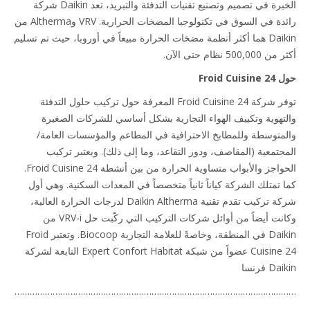
الخبرة في تصميم وتصنيع تقنيات التدفئة والتبريد، تعد Daikin شركة
رائدة في السوق في تكنولوجيا المضخات الحرارية. VRV وAltherma من
Daikin هما أكثر أنظمة مضخات الحرارة مبيعاً في أوروبا، حيث تم تسليم
500, نظام حتى الآن.
Froid Cu
توفر شركة Froid Cuisine 24 المعرفة حول تركيب حلول التدفئة
تهوية وتكييف الهواء التجارية بشكل أساسي للشركات الصغيرة
متوسطة وللمطابخ الاحترافية في المطاعم والمؤسسات العامة/
جتمعية (المقاصف، ودور التقاعد، وما إلى ذلك). ويعتبر تركيب
الحواجز والأبواب متساوية الحرارة من بين أنشطة Froid Cuisine 24.
 تمتلك الشركة كياناً ثانياً متخصصاً في المعدات السكنية. وهي أول
شركة تركيب تقدم تقنية Daikin Altherma لدرجات الحرارة العالية،
وكانت أيضاً من أوائل شركات التركيب التي ركّبت حل VRV-i من
Daikin في المنطقة، وخاصةً للعلامة التجارية Biocoop. وتعتبر Froid
Cuisine 24 عضواً من شبكة Expert Confort Habitat التابعة لشركة
 فرنسا
……………………………………………………………………………………………
…………………………………………………