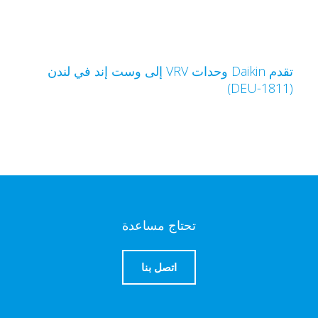
تقدم Daikin وحدات VRV إلى وست إند في لندن
(DEU-1
تحتاج مساعدة
اتصل بنا