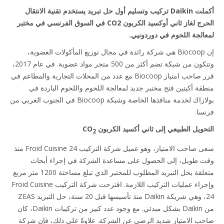
أكملت Daikin تركيب وتسليم أول حل تبريد يستخدم تقنية الانتقال
الحرج لغاز ثاني أوكسيد الكربون CO2 في السوق الفرنسي في مختبر
الجة اللحوم في دوردونيي.
إن Biocoop هي شركة رائدة في مجال توزيع المأكولات العضوية،
وتتكون من شبكة تضم أكثر من 500 متجر مواد عضوية. في عام 2017،
قرر صاحب امتياز Biocoop مع عدد من المحلات التجارية والمطاعم في
قة أكيتين فتح مختبر جديد لمعالجة اللحوم واللحوم الباردة في
بولازاك لخدمة منافذها الخاصة وشبكة Biocoop في الجنوب الغربي من
سا.
حويل الطبيعي إلى ثاني أكسيد الكربون CO
2
سعى صاحب الامتياز، وهو عميل شركة التركيب Froid Cuisine 24 منذ
 طويل، إلى الحصول على مساعدة الشركة في إجراء أبحاث
متعلقة بحل التبريد المطلوب للمختبر الذي تبلغ مساحتة 1200 متر مربع
وإجراء عمليات التركيب اللازمة. اقترحت شركة التركيب Froid Cuisine
24، وهي شريكة Daikin منذ تأسيسها قبل 20 سنة، حل التبريد ZEAS
من Daikin بشكل مبدئي. مع وجود عدد كبير من تركيبات Daikin، كان
ب الامتياز شديد الرضى عن الشركة. علاوةً على ذلك، فإن شركة