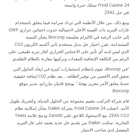
Froid Cuis تمتلك خبرة واسعة
ل ZEAS.
 ذلك، من خلال الأنظمة التي تزداد صرامة فيما يتعلق باستخدام
غازات التبريد ذات القيمة الأعلى لاحتمالية حدوث احتباس حراري GWP
إلى جانب الرغبة في الالتزام بفلسفة Biocoop بشأن التنمية
المستدامة، تقرر اختيار حل بديل يستخدم ثاني أكسيد الكربون CO2
ي ليس لديه أي تأثير على الاحتباس الحراري كغاز تبريد طبيعي، على
غم من التكلفة الإضافية للمعدات وتركيبها مقارنة بالنظام التقليدي.
"في Biocoop، نقوم بانتظام باستثمارات كبيرة في إيجاد الحلول التي
تحقق الحد الأقصى من توفير الطاقة... يعد نظام CO2 إضافة حقيقية
ا يتعلق الأمر بتعزيز نهجنا،"
يوضح فابيان مارزانو، مدير موقع
Bioco
 شركة التركيب بتقييم مجموعة من الحلول البديلة. وكشريك طويل
الأمد، اتصلت Froid Cuisine 24 بشركة Daikin بشأن إمكانية نظام
ZEAS CO2. مع الاستحواذ اللاحق على Zanotti ودمج علامة Tewis
التجارية، تمكنت Daikin من تقديم حل جديد يعتمد على غاز التبريد
فضل لدى صاحب الامتياز.