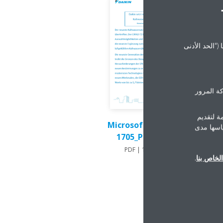
("الحد الأدنى
ة المرور
ة لتقديم
Microsoft Word - DEU
ياسها مدى
1705_PR_AT.docx
PDF | 132.80KB
لخاص بنا
.