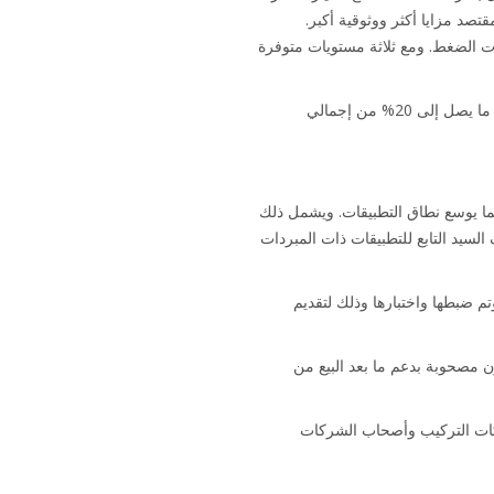
صد مزايا أكثر ووثوقية أكبر.
ات الضغط. ومع ثلاثة مستويات متوفرة
يتضمن مبرد EWAD-TZ B على ملف مكثف بقنوات ميكروية جديد، مصمم لتحقيق كفاءة حرارية عالية يمكن استرداد ما يصل إلى 20% من إجمالي
مما يوسع نطاق التطبيقات. ويشمل ذلك
لسيد التابع للتطبيقات ذات المبردات
اك، وتم ضبطها واختبارها وذلك لتقديم
والصيانة وتكون مصحوبة بدعم ما بعد البيع من
ركات التركيب وأصحاب الشركات