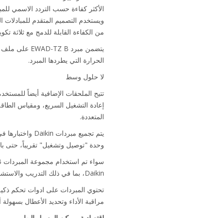
الأكثر كفاءة حسب التردد الاسمي للمب
ويستخدم التصميم المتقدم للمبادلات ا
من الكفاءة القابلة للدمج مع ثلاثة ت
الحرارة التي يطردها المبرد.
لا حلول وسط
تتيح الملحقات الإضافية أيضاً للمستخد
إعادة التشغيل السريع، ومقياس الطاقة
المتعددة.
يتم تجميع مبرد
وحدة "توصيل وتشغيل" تقريباً، حتى بال
Daikin، بما في ذلك التدريب والاستشارات بشأن الاختيار والتركيب والتشغيل والتسليم.
تحتوي المبردات على ادوات تحكم ذكية
مراقبة الأداء وتحديد الأعطال بسهولة أ
اقتصادية ويمكن الوصول إليها