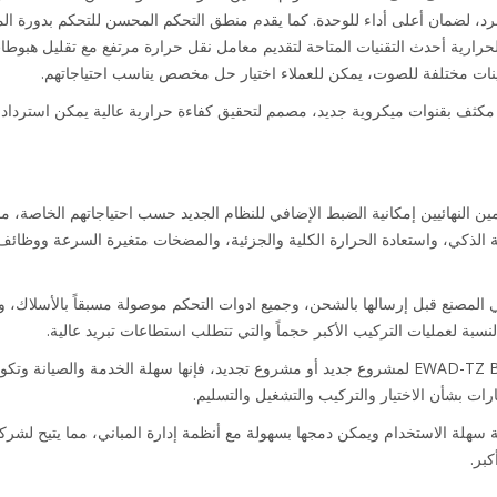
رد، لضمان أعلى أداء للوحدة. كما يقدم منطق التحكم المحسن للتحكم بدورة المقت
لحرارية أحدث التقنيات المتاحة لتقديم معامل نقل حرارة مرتفع مع تقليل هبوط
كوينات مختلفة للصوت، يمكن للعملاء اختيار حل مخصص يناسب احتياجاتهم.
مين النهائيين إمكانية الضبط الإضافي للنظام الجديد حسب احتياجاتهم الخاصة، 
 الذكي، واستعادة الحرارة الكلية والجزئية، والمضخات متغيرة السرعة ووظائف ا
ات Daikin واختبارها في المصنع قبل إرسالها بالشحن، وجميع ادوات التحكم موصولة مسبقاً بالأسل
نسبة لعمليات التركيب الأكبر حجماً والتي تتطلب استطاعات تبريد عالية.
سواء تم استخدام مجموعة المبردات EWAD-TZ B لمشروع جديد أو مشروع تجديد، فإنها سهلة الخدمة 
 سهلة الاستخدام ويمكن دمجها بسهولة مع أنظمة إدارة المباني، مما يتيح لش
كبر.