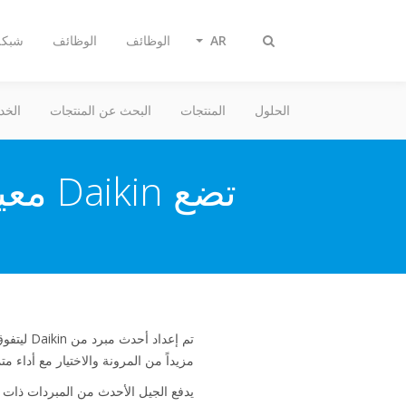
AR
الوظائف
الوظائف
شبكة 
Toggle
search
الحلول
المنتجات
البحث عن المنتجات
الخد
تضع Daikin معياراً جديداً في تقنية المبردات - DEU-1705
مزيداً من المرونة والاختيار مع أداء مت
يدفع الجيل الأحدث من المبردات ذات ا