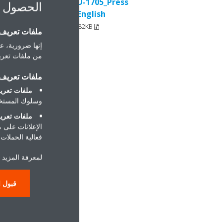
EWAD-TZ B_DEU-1705_Press
الحصول 
release_English
ZIP | 493.82KB
ملفات تعريف ا
إنها ضرورية، عل
من ملفات تعريف
ملفات تعريف ا
ملفات تعريف
وسلوك المستخد
ملفات تعريف
الإعلانات على 
فعالية الحملات ا
لمعرفة المزيد 
قبول ا