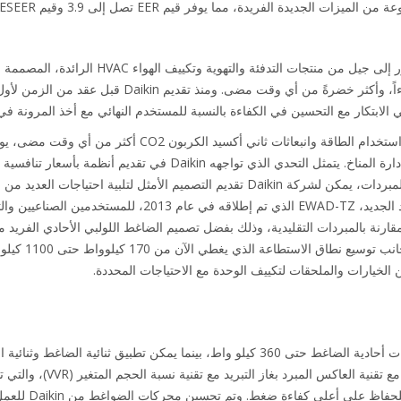
ديدة الفريدة، مما يوفر قيم EER تصل إلى 3.9 وقيم ESEER تصل إلى 5.7.
يضاف مبرد Daikin الجديد عالي التطور إلى جيل من منت
مع تقديم حلول أكثر كفاءةً، وأكثر هدوءاً، وأكثر خضرةً من 
مع تشديد التشريعات المتعلقة بكفاءة استخدام الطاقة وانبعاثات ثا
التحديات عند استبدال أنظمة التبريد وإدارة المناخ. يتمثل التحدي الذي تواجهه in
وكشركة مصنعة لكل من الضواغط والمبردات، يمكن لشركة Daikin تقديم التصميم الأمثل لت
 مقارنة بالمبردات التقليدية، وذلك بفضل تصميم الضاغط اللولبي الأحادي الفريد 
الخيارات والملحقات لتكييف الوحدة مع الاحتياجات المحددة.
تتوفر سلسلة EWAD-TZ B مع طرازات أحادية الضاغط حتى 360 كيلو واط، بينما يمكن تطبيق 
تم دمج تصميم الضاغط اللولبي الفري
الخاصة، وتغيير شحن