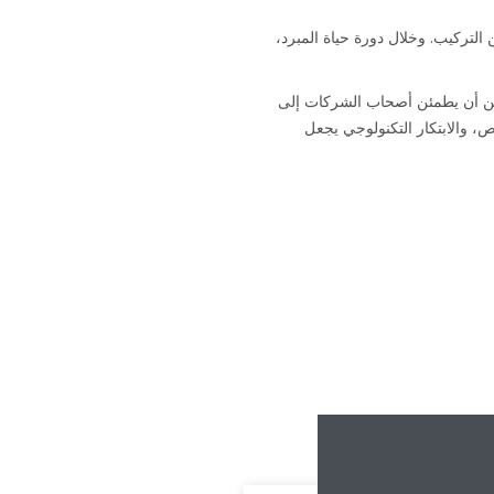
يح) من التركيب. وخلال دورة حياة المبرد،
وعة للكفالة، بالإضافة إلى عقود الصيانة المقدمة من شبكة من شركات التركيب لدى Daikin، يمكن أن يطمئن أصحاب الشركات إلى
، والابتكار التكنولوجي يجعل