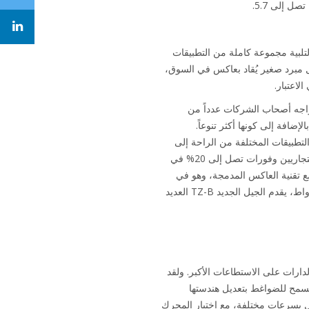
جات التدفئة والتهوية وتكييف الهواء HVAC الرائدة، المصممة لتلبية مجموعة كاملة من التطبيقات
أي وقت مضى. ومنذ تقديم Daikin قبل عقد من الزمن لأول مبرد صغير يُقاد بعاكس في السوق،
ني أكسيد الكربون CO2 أكثر من أي وقت مضى، يواجه أصحاب الشركات عدداً من
Daik في تقديم أنظمة بأسعار تنافسية بالإضافة إلى كونها أكثر تنوعاً.
لبية احتياجات العديد من التطبيقات المختلفة من الراحة إلى
التبريد العملياتي. لقد قدم سلف المبرد الجديد، EWAD-TZ الذي تم إطلاقه في عام 2013، للمستخدمين الصناعيين والتجاريين وفورات تصل إلى 20% في
مع تقنية العاكس المدمجة، وهو في
قلب مجموعة مبردات Daikin. وإلى جانب توسيع نطاق الاستطاعة الذي يغطي الآن من 170 كيلوواط حتى 1100 كيلوواط، يقدم الجيل الجديد TZ-B العديد
ثنائية الضاغط وثنائية الدارات على الاستطاعات الأكبر. ولقد
د مع تقنية العاكس المبرد بغاز التبريد مع تقنية نسبة الحجم المتغير (VVR)، والتي تسمح للضواغط بتعديل هندستها
ة ضغط المكثف للحفاظ على أعلى كفاءة ضغط. وتم تحسين محركات الضواغط من Daikin للعمل بسرعات مختلفة، مع اختيار المحرك