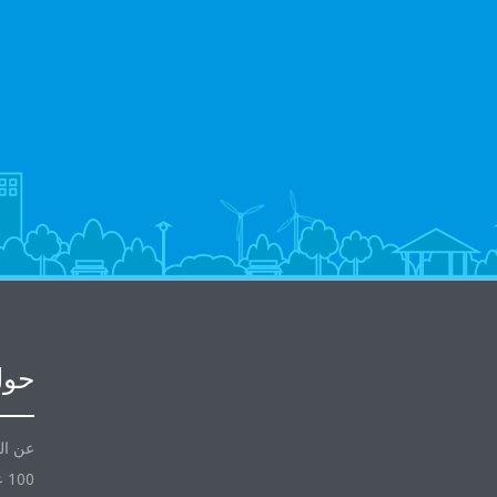
حول
عن ال
100 عام مع Daikin