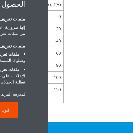
الحصول 
Lp dB(A)
0
ملفات تعريف ا
إنها ضرورية، عل
20
من ملفات تعريف
40
ملفات تعريف ا
60
ملفات تعريف
وسلوك المستخد
80
ملفات تعريف
الإعلانات على 
100
فعالية الحملات ا
120
لمعرفة المزيد 
قبول ا