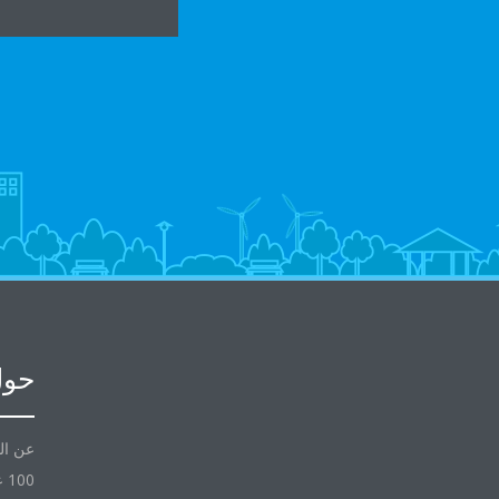
حول
عن ال
100 عام مع Daikin