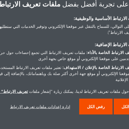
على تجربة أفضل بفضل
ملفات تعريف الارتباط
Sound
Perceived loudness
-
Treshold of hearing
لارتباط الأساسية والوظيفية:
ى التوالي، للسماح بالتنقل عبر موقعنا الإلكتروني وتوفير الخدمات التي ستطلبها 
 quiet room
Extremely soft
 الارتباط").
or humming
Very soft
لارتباط الإضافية:
 restaurant
Moderately loud
 الارتباط الخاصة بالأداء:
ملفات تعريف الارتباط التي تجمع إحصاءات حول حرك
مين على موقعنا الإلكتروني أو موقع خاص بجهة أخرى
raffic, lorry
Very loud
 الارتباط الخاصة بالإعلان / الاستهداف:
تعتبر ملفات تعريف الارتباط المستخدم
موقعنا الإلكتروني أو موقع جهة أخرى أكثر صلة بك وباهتماماتك، بالإضافة إلى ق
arm tractor
Extemely loud
لإعلانية
et taking off
Treshold of feeling
حول ملفات تعريف الارتباط لدينا، يمكنك زيارة "إشعار ملفات
تعريف الارتباط" ا
لكل
رفض الكل
إدارة إعدادات ملفات تعريف الارتباط