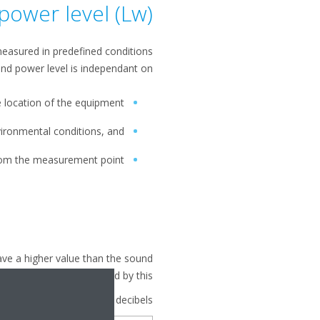
power level (Lw)
measured in predefined conditions
nd power level is independant on:
e location of the equipment
vironmental conditions, and
rom the measurement point
ave a higher value than the sound
pressure, bon't be mislead by this.
The impact of decibels: