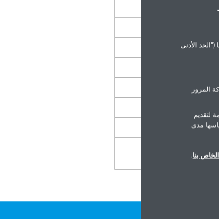
("الحد الأدنى
Rustling leaves,
Refrigerat
Normal conversation,
ة المرور
City t
ة لتقديم
ياسها مدى
Symphonic orchestra, f
J
لخاص بنا
.