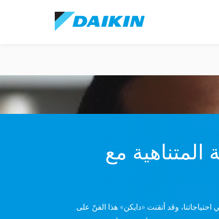
المتناهية مع
ّي احتياجاتنا، وقد أتقنت «دايكن» هذا الفنّ على