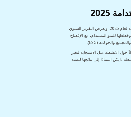
ة 2025
أصدرت شركة دايكن تقرير الاستدامة لعام 2025. ويعرض التقرير السنوي
 وخططها للنمو المستدام، مع الإفصاح
جتمع والحوكمة (ESG).
202 إفصاحًا كاملاً حول الانشطه مثل الاستجابة لتغير
طة دايكن استنادًا إلى نتائجها للسنة