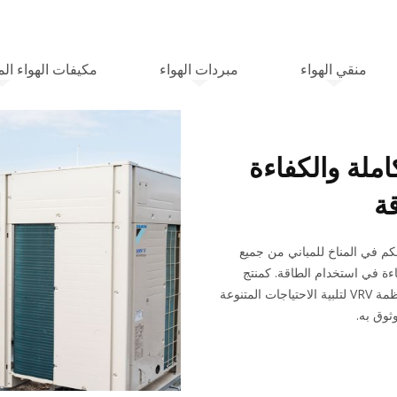
منقي الهواء
مبردات الهواء
مكيفات الهواء الم
املة والكفاءة
ة
حلاً شاملاً للتحكم في المناخ للمباني من جميع
اءة في استخدام الطاقة. كمنتج
أصلي ومبتكر من دايكن، تم تصميم أنظمة VRV لتلبية الاحتياجات المتنوعة
ثوق به.