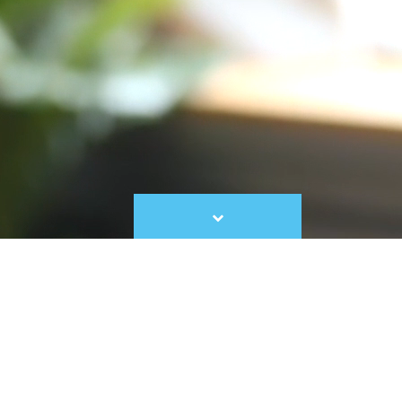
Scroll
to
content