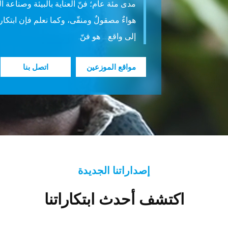
مدى مئة عام؛ فنّ العناية بالبيئة وصناعة ال
هواءٌ مصقولٌ ومنقّى، وكما نعلم فإن ابتكار 
إلى واقع… هو فنّ.
مواقع الموزعين
اتصل بنا
إصداراتنا الجديدة
اكتشف أحدث ابتكاراتنا