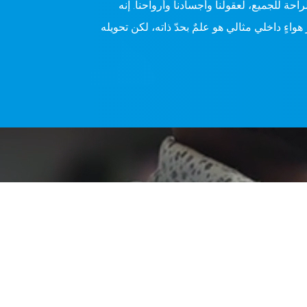
راحة للجميع، لعقولنا وأجسادنا وأرواحنا. إنه
هواءٍ داخلي مثالي هو علمٌ بحدّ ذاته، لكن تحويله